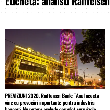
Etichetă:
analisti Raiffeise
PREVIZIUNI 2020. Raiffeisen Bank: ”Anul acesta
vine cu provocări importante pentru industria
bancară. Nu putem exclude complet surprizele