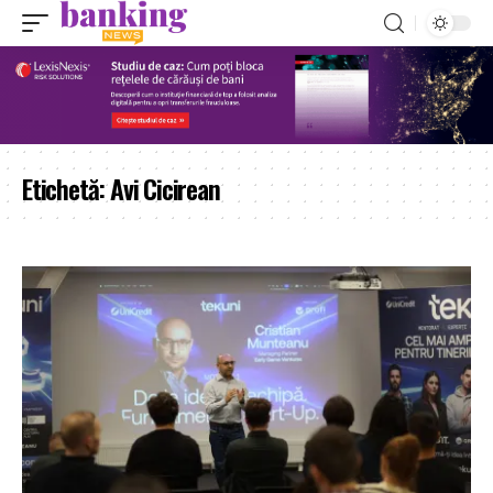
Etichetă:
Avi Cicirean