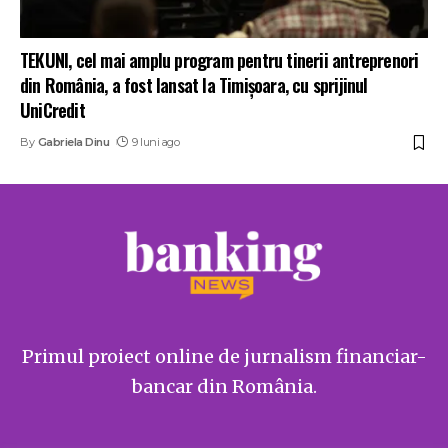
TEKUNI, cel mai amplu program pentru tinerii antreprenori
din România, a fost lansat la Timișoara, cu sprijinul
UniCredit
By
Gabriela Dinu
9 luni ago
Primul proiect online de jurnalism financiar-
bancar din România.