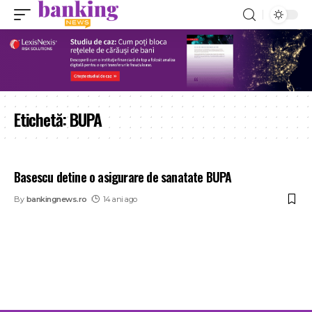
Etichetă:
BUPA
Basescu detine o asigurare de sanatate BUPA
By
bankingnews.ro
14 ani ago