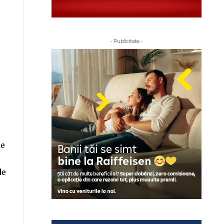
- Publicitate -
de
de