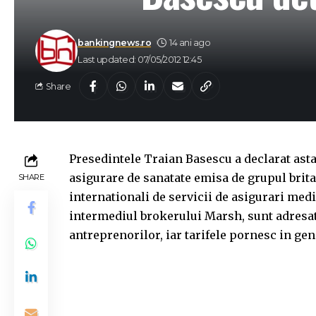
bankingnews.ro
14 ani ago
Last updated: 07/05/2012 12:45
Share
Presedintele Traian Basescu a declarat astaz
asigurare de sanatate emisa de grupul brita
SHARE
internationali de servicii de asigurari medi
intermediul brokerului Marsh, sunt adresa
antreprenorilor, iar tarifele pornesc in gen