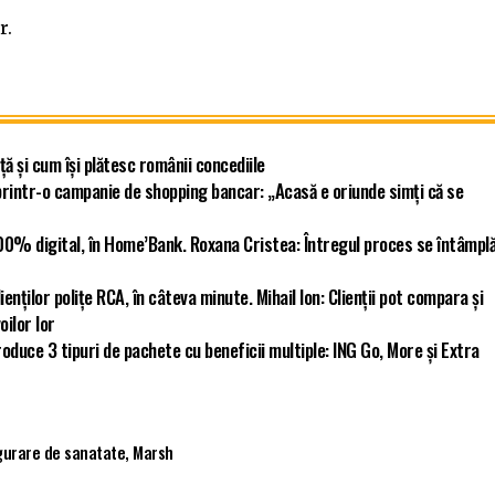
r.
ță și cum își plătesc românii concediile
rintr-o campanie de shopping bancar: „Acasă e oriunde simți că se
 100% digital, în Home’Bank. Roxana Cristea: Întregul proces se întâmplă
enților polițe RCA, în câteva minute. Mihail Ion: Clienții pot compara și
oilor lor
oduce 3 tipuri de pachete cu beneficii multiple: ING Go, More și Extra
gurare de sanatate
,
Marsh