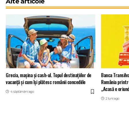
Alte articole
Grecia, mașina și cash-ul. Topul destinațiilor de
Banca Transilv
vacanță și cum își plătesc românii concediile
România printr
„Acasă e oriund
4 săptămâni ago
2 luni ago