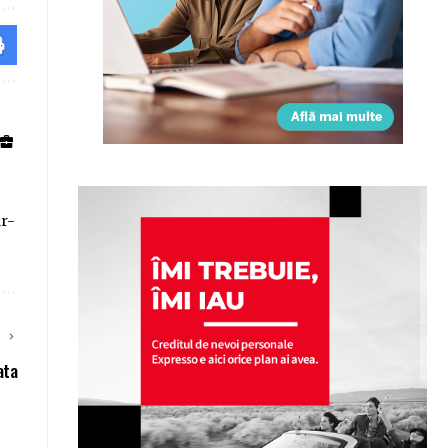
ar-
E
ata