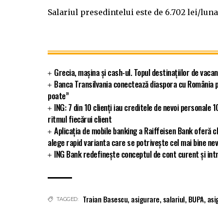
Salariul presedintelui este de 6.702 lei/luna
Grecia, mașina și cash-ul. Topul destinațiilor de vacan
Banca Transilvania conectează diaspora cu România p
poate”
ING: 7 din 10 clienți iau creditele de nevoi personale
ritmul fiecărui client
Aplicația de mobile banking a Raiffeisen Bank oferă cli
alege rapid varianta care se potrivește cel mai bine nev
ING Bank redefinește conceptul de cont curent și intr
Traian Basescu
,
asigurare
,
salariul
,
BUPA
,
asi
TAGGED: