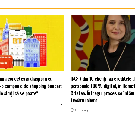
ania conectează diaspora cu
ING: 7 din 10 clienți iau creditele 
-o campanie de shopping bancar:
personale 100% digital, în Home’
e simți că se poate”
Cristea: Întregul proces se întâmp
fiecărui client
8 luni ago