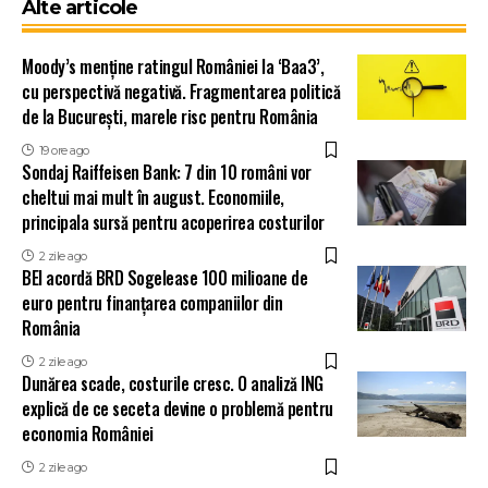
Alte articole
Moody’s menține ratingul României la ‘Baa3’,
cu perspectivă negativă. Fragmentarea politică
de la București, marele risc pentru România
19 ore ago
Sondaj Raiffeisen Bank: 7 din 10 români vor
cheltui mai mult în august. Economiile,
principala sursă pentru acoperirea costurilor
2 zile ago
BEI acordă BRD Sogelease 100 milioane de
euro pentru finanțarea companiilor din
România
2 zile ago
Dunărea scade, costurile cresc. O analiză ING
explică de ce seceta devine o problemă pentru
economia României
2 zile ago