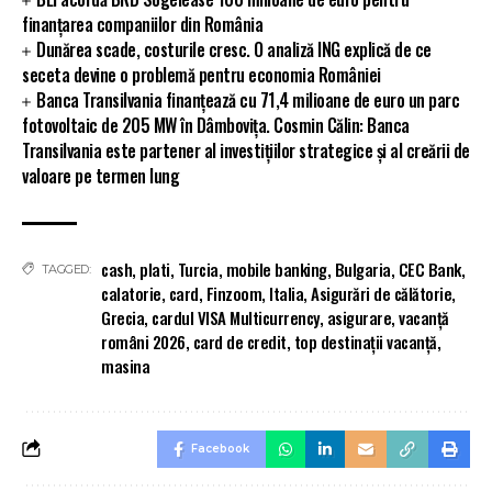
finanțarea companiilor din România
Dunărea scade, costurile cresc. O analiză ING explică de ce
seceta devine o problemă pentru economia României
Banca Transilvania finanțează cu 71,4 milioane de euro un parc
fotovoltaic de 205 MW în Dâmbovița. Cosmin Călin: Banca
Transilvania este partener al investițiilor strategice și al creării de
valoare pe termen lung
cash
,
plati
,
Turcia
,
mobile banking
,
Bulgaria
,
CEC Bank
,
TAGGED:
calatorie
,
card
,
Finzoom
,
Italia
,
Asigurări de călătorie
,
Grecia
,
cardul VISA Multicurrency
,
asigurare
,
vacanță
români 2026
,
card de credit
,
top destinații vacanță
,
masina
Facebook