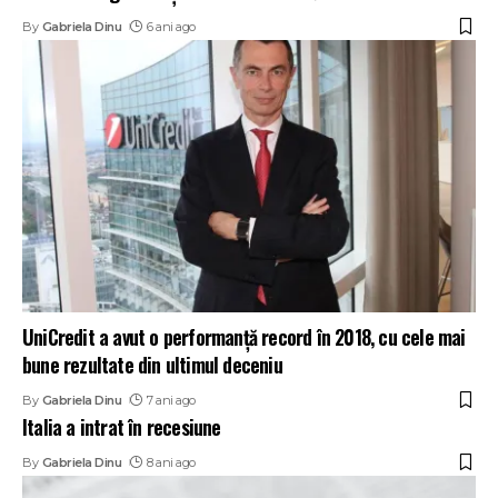
By
Gabriela Dinu
6 ani ago
UniCredit a avut o performanță record în 2018, cu cele mai
bune rezultate din ultimul deceniu
By
Gabriela Dinu
7 ani ago
Italia a intrat în recesiune
By
Gabriela Dinu
8 ani ago