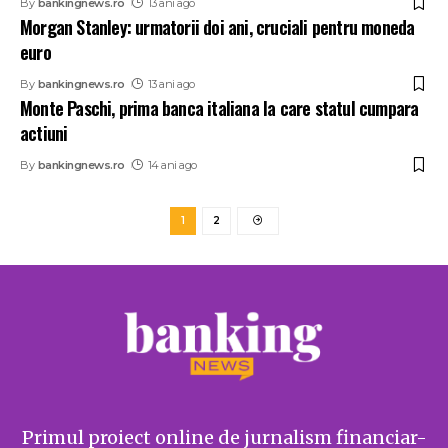
By
bankingnews.ro
13 ani ago
Morgan Stanley: urmatorii doi ani, cruciali pentru moneda
euro
By
bankingnews.ro
13 ani ago
Monte Paschi, prima banca italiana la care statul cumpara
actiuni
By
bankingnews.ro
14 ani ago
1
2
Primul proiect online de jurnalism financiar-