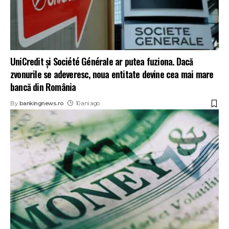
UniCredit şi Société Générale ar putea fuziona. Dacă
zvonurile se adeveresc, noua entitate devine cea mai mare
bancă din România
By
bankingnews.ro
10 ani ago