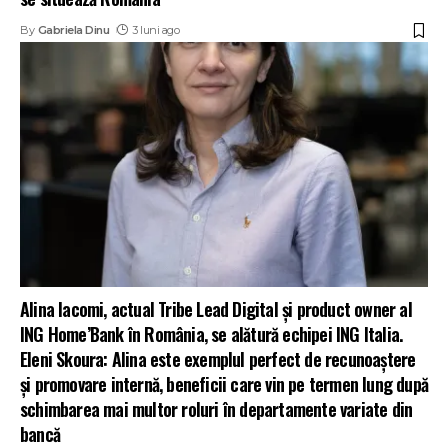
By
Gabriela Dinu
3 luni ago
Alina Iacomi, actual Tribe Lead Digital și product owner al
ING Home’Bank în România, se alătură echipei ING Italia.
Eleni Skoura: Alina este exemplul perfect de recunoaștere
și promovare internă, beneficii care vin pe termen lung după
schimbarea mai multor roluri în departamente variate din
bancă