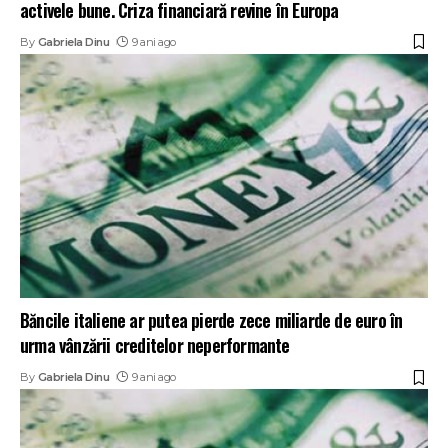
activele bune. Criza financiară revine în Europa
By
Gabriela Dinu
9 ani ago
Băncile italiene ar putea pierde zece miliarde de euro în
urma vânzării creditelor neperformante
By
Gabriela Dinu
9 ani ago