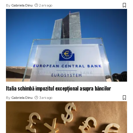
By
Gabriela Dinu
2 ani ago
Italia schimbă impozitul excepțional asupra băncilor
By
Gabriela Dinu
3 ani ago