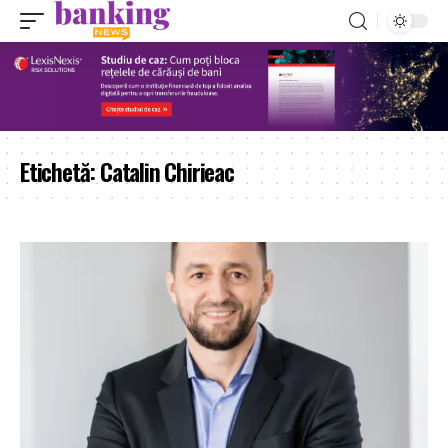
Etichetă:
Catalin Chirieac