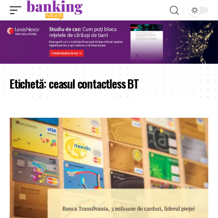
Etichetă:
ceasul contactless BT