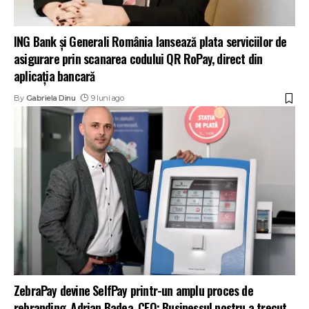
ING Bank și Generali România lansează plata serviciilor de
asigurare prin scanarea codului QR RoPay, direct din
aplicația bancară
By
Gabriela Dinu
9 luni ago
ZebraPay devine SelfPay printr-un amplu proces de
rebranding. Adrian Badea, CEO: Businessul nostru a trecut