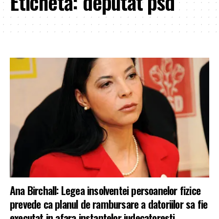
Etichetă:
deputat psd
Ana Birchall: Legea insolventei persoanelor fizice
prevede ca planul de rambursare a datoriilor sa fie
executat in afara instantelor judecatoresti