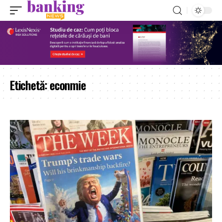
Etichetă:
econmie