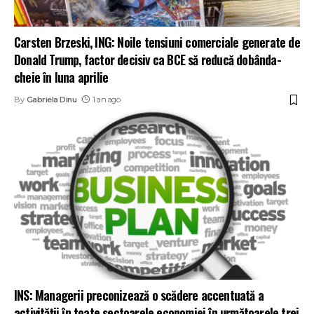
Carsten Brzeski, ING: Noile tensiuni comerciale generate de
Donald Trump, factor decisiv ca BCE să reducă dobânda-
cheie în luna aprilie
By
Gabriela Dinu
1 an ago
INS: Managerii preconizează o scădere accentuată a
activităţii în toate sectoarele economiei în următoarele trei