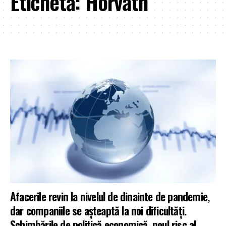
Etichetă:
Horváth
Afacerile revin la nivelul de dinainte de pandemie,
dar companiile se așteaptă la noi dificultăți.
Schimbările de politică economică, noul risc al