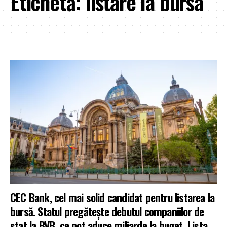
Etichetă:
listare la bursa
CEC Bank, cel mai solid candidat pentru listarea la
bursă. Statul pregătește debutul companiilor de
stat la BVB, ce pot aduce miliarde la buget. Lista