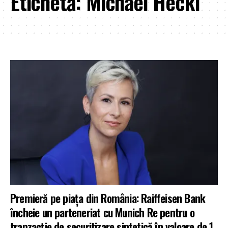
Etichetă:
Michael Heckl
Premieră pe piața din România: Raiffeisen Bank
încheie un parteneriat cu Munich Re pentru o
tranzacție de securitizare sintetică în valoare de 1