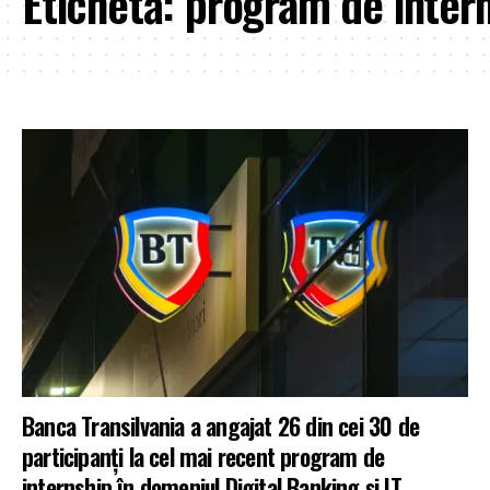
Etichetă:
program de inter
Banca Transilvania a angajat 26 din cei 30 de
participanţi la cel mai recent program de
internship în domeniul Digital Banking și IT