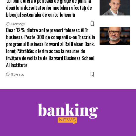
tbi bank oferă o perioadă de grație de până la
două luni dezvoltatorilor imobiliari afectați de
blocajul sistemului de carte funciară
10 ore ago
Doar 12% dintre antreprenori folosesc AI în
business. Peste 300 de companii s-au înscris în
programul Business Forward al Raiffeisen Bank.
Ionuț Pătrăhău: oferim acces la resurse de
învățare dezvoltate de Harvard Business School
AI Institute
11 ore ago