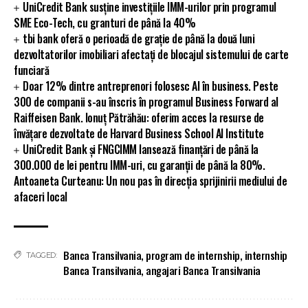
UniCredit Bank susține investițiile IMM-urilor prin programul
SME Eco-Tech, cu granturi de până la 40%
tbi bank oferă o perioadă de grație de până la două luni
dezvoltatorilor imobiliari afectați de blocajul sistemului de carte
funciară
Doar 12% dintre antreprenori folosesc AI în business. Peste
300 de companii s-au înscris în programul Business Forward al
Raiffeisen Bank. Ionuț Pătrăhău: oferim acces la resurse de
învățare dezvoltate de Harvard Business School AI Institute
UniCredit Bank și FNGCIMM lansează finanțări de până la
300.000 de lei pentru IMM-uri, cu garanții de până la 80%.
Antoaneta Curteanu: Un nou pas în direcția sprijinirii mediului de
afaceri local
Banca Transilvania
,
program de internship
,
internship
TAGGED:
Banca Transilvania
,
angajari Banca Transilvania