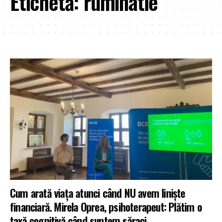
Etichetă:
ruminatie
Cum arată viața atunci când NU avem linişte
financiară. Mirela Oprea, psihoterapeut: Plătim o
taxă cognitivă când suntem săraci