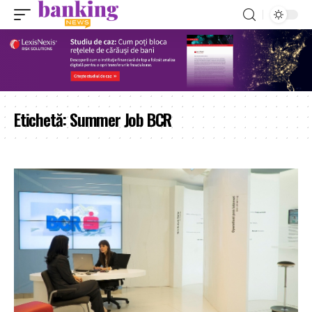
Etichetă:
Summer Job BCR