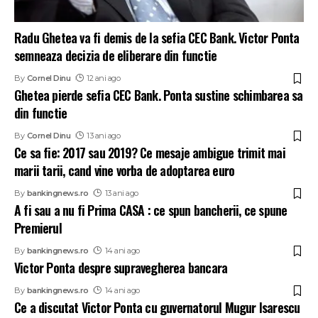
Radu Ghetea va fi demis de la sefia CEC Bank. Victor Ponta
semneaza decizia de eliberare din functie
By
Cornel Dinu
12 ani ago
Ghetea pierde sefia CEC Bank. Ponta sustine schimbarea sa
din functie
By
Cornel Dinu
13 ani ago
Ce sa fie: 2017 sau 2019? Ce mesaje ambigue trimit mai
marii tarii, cand vine vorba de adoptarea euro
By
bankingnews.ro
13 ani ago
A fi sau a nu fi Prima CASA : ce spun bancherii, ce spune
Premierul
By
bankingnews.ro
14 ani ago
Victor Ponta despre supravegherea bancara
By
bankingnews.ro
14 ani ago
Ce a discutat Victor Ponta cu guvernatorul Mugur Isarescu