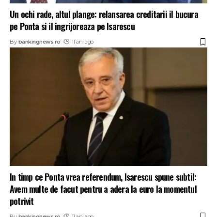
Un ochi rade, altul plange: relansarea creditarii il bucura
pe Ponta si il ingrijoreaza pe Isarescu
By
bankingnews.ro
11 ani ago
In timp ce Ponta vrea referendum, Isarescu spune subtil:
Avem multe de facut pentru a adera la euro la momentul
potrivit
By
bankingnews.ro
11 ani ago