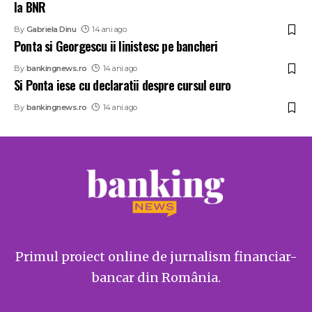
la BNR
By
Gabriela Dinu
14 ani ago
Ponta si Georgescu ii linistesc pe bancheri
By
bankingnews.ro
14 ani ago
Si Ponta iese cu declaratii despre cursul euro
By
bankingnews.ro
14 ani ago
Primul proiect online de jurnalism financiar-
bancar din România.