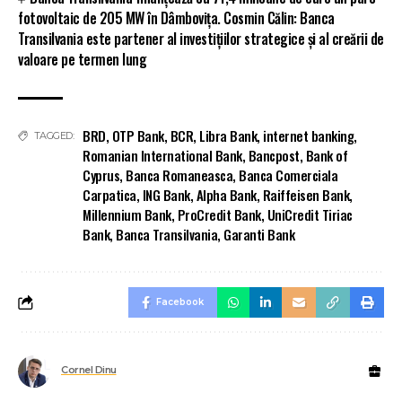
fotovoltaic de 205 MW în Dâmbovița. Cosmin Călin: Banca
Transilvania este partener al investițiilor strategice și al creării de
valoare pe termen lung
BRD
,
OTP Bank
,
BCR
,
Libra Bank
,
internet banking
,
TAGGED:
Romanian International Bank
,
Bancpost
,
Bank of
Cyprus
,
Banca Romaneasca
,
Banca Comerciala
Carpatica
,
ING Bank
,
Alpha Bank
,
Raiffeisen Bank
,
Millennium Bank
,
ProCredit Bank
,
UniCredit Tiriac
Bank
,
Banca Transilvania
,
Garanti Bank
Facebook
Cornel Dinu