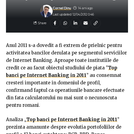
Cornel Dinu
14 ani ago
Last updated: 12/04/2012 0:46
Share
Anul 2011 s-a dovedit a fi extrem de prielnic pentru
activitatea bancilor derulata pe segmentul serviciilor
de Internet Banking. Aproape toate institutiile de
credit ce au facut obiectul studiului de piata ”
Top
banci pe Internet Banking in 2011
” au consemnat
cresteri importante in domeniul de profil,
confirmand faptul ca operatiunile bancare efectuate
din fata calculatorului nu mai sunt o necunoscuta
pentru romani.
Analiza „
Top banci pe Internet Banking in 2011
”
prezinta amanunte despre evolutia portofoliilor de