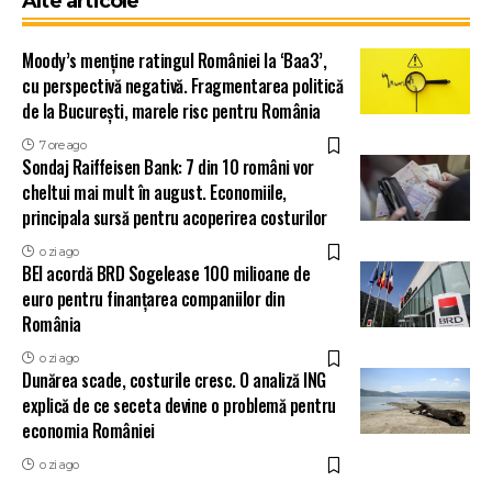
Alte articole
Moody’s menține ratingul României la ‘Baa3’,
cu perspectivă negativă. Fragmentarea politică
de la București, marele risc pentru România
7 ore ago
Sondaj Raiffeisen Bank: 7 din 10 români vor
cheltui mai mult în august. Economiile,
principala sursă pentru acoperirea costurilor
o zi ago
BEI acordă BRD Sogelease 100 milioane de
euro pentru finanțarea companiilor din
România
o zi ago
Dunărea scade, costurile cresc. O analiză ING
explică de ce seceta devine o problemă pentru
economia României
o zi ago