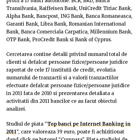
profil a 17 banci autohtone: BCR, BRD, Banca
Transilvania, Raiffeisen Bank, UniCredit Tiriac Bank,
Alpha Bank, Bancpost, ING Bank, Banca Romaneasca,
Garanti Bank, Libra Bank, Romanian International
Bank, Banca Comerciala Carpatica, Millennium Bank,
OTP Bank, ProCredit Bank si Bank of Cyprus.
Cercetarea contine detalii privind numarul total de
clienti si defalcat persoane fizice/persoane juridice
raportat de cele 17 institutii de credit, evolutia
numarului de tranzactii si a valorii tranzactiilor
efectuate defalcat persoane fizice/persoane juridice
in 2011 fata de 2010 si prezentarea detaliata a
activitatii din 2011 bancilor ce au facut obiectul
analizei.
Studiul de piata “
Top banci pe Internet Banking in
2011
“, care valoreaza 39 euro, poate fi achizitionat
dand click pe butonul “Cumpara”. Plata studiului de