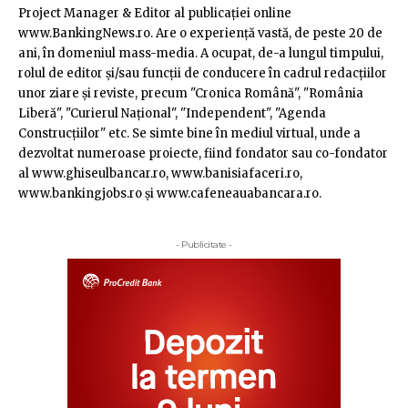
Project Manager & Editor al publicaţiei online
www.BankingNews.ro. Are o experienţă vastă, de peste 20 de
ani, în domeniul mass-media. A ocupat, de-a lungul timpului,
rolul de editor şi/sau funcţii de conducere în cadrul redacţiilor
unor ziare şi reviste, precum "Cronica Română", "România
Liberă", "Curierul Naţional", "Independent", "Agenda
Construcţiilor" etc. Se simte bine în mediul virtual, unde a
dezvoltat numeroase proiecte, fiind fondator sau co-fondator
al www.ghiseulbancar.ro, www.banisiafaceri.ro,
www.bankingjobs.ro şi www.cafeneauabancara.ro.
- Publicitate -