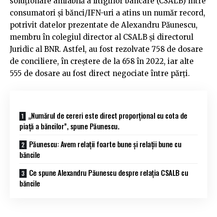
soluționare amiabilă a litigiilor bancare (CSALB) între
consumatori și bănci/IFN-uri a atins un număr record,
potrivit datelor prezentate de Alexandru Păunescu,
membru în colegiul director al CSALB și directorul
Juridic al BNR. Astfel, au fost rezolvate 758 de dosare
de conciliere, în creștere de la 658 în 2022, iar alte
555 de dosare au fost direct negociate între părți.
„Numărul de cereri este direct proporțional cu cota de
piață a băncilor”, spune Păunescu.
Păunescu: Avem relații foarte bune și relații bune cu
băncile
Ce spune Alexandru Păunescu despre relația CSALB cu
băncile