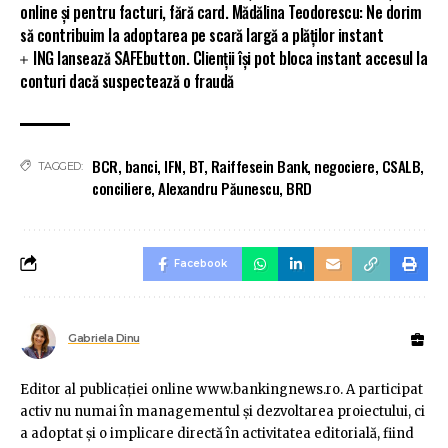
online și pentru facturi, fără card. Mădălina Teodorescu: Ne dorim
să contribuim la adoptarea pe scară largă a plăților instant
ING lansează SAFEbutton. Clienții își pot bloca instant accesul la
conturi dacă suspectează o fraudă
BCR
,
banci
,
IFN
,
BT
,
Raiffesein Bank
,
negociere
,
CSALB
,
TAGGED:
conciliere
,
Alexandru Păunescu
,
BRD
Facebook
Gabriela Dinu
Editor al publicaţiei online www.bankingnews.ro. A participat
activ nu numai în managementul şi dezvoltarea proiectului, ci
a adoptat şi o implicare directă în activitatea editorială, fiind