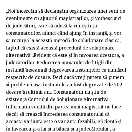
„Noi încercăm să declanşăm organizarea unei serii de
evenimente cu ajutorul magistraţilor, şi vorbesc aici
de judecători, care să aducă la cunoştinţa
consumatorilor, atunci când ajung în instanţă, şi vor
să recurgă la această metodă de soluţionare clasică,
faptul că există această procedură de soluţionare
alternativă…Evident că este şi în favoarea acestora, a
judecătorilor. Reducerea numărului de litigii din
instanţă înseamnă degrevarea instanţelor cu numărul
respectiv de dosare. Deci dacă vreţi putem să punem
şi problema aşa: instanţele au fost degrevate de 502
dosare în ultimii ani. Consumatorii nu ştiu de
existenţa Centrului de Soluţionare Alternativă.
Informaţia venită din partea unui magistrat nu face
decât să crească încrederea consumatorului că
această variantă este o variantă fezabilă, eficientă şi
în favoarea şi a lui şi a băncii şi a judecătorului”, a