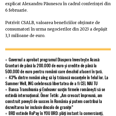
explicat Alexandru Păunescu în cadrul conferinței din
6 februarie.
Potrivit CSALB, valoarea beneficiilor obţinute de
consumatori în urma negocierilor din 2023 a depăşit
3,3 milioane de euro.
Guvernul a aprobat programul Diaspora Investește Acasă:
Granturi de până la 200.000 de euro și credite de până la
500.000 de euro pentru românii care deschid afaceri în țară.
43% dintre români aleg să își trăiască vacanțele în felul lor. La
Summer Well, ING celebrează libertatea de a fi CEL MAI TU
Banca Transilvania și Endeavor susțin firmele românești să se
extindă internațional. Ömer Tetik: „Am crescut împreună, am
construit povești de succes în România și putem contribui la
dezvoltarea lor inclusiv dincolo de granițe”
BRD extinde RoPay în YOU BRD: plăți instant la comercianți,