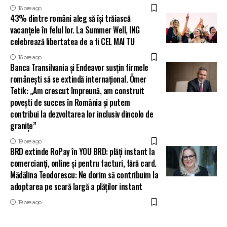
16 ore ago
43% dintre români aleg să își trăiască
vacanțele în felul lor. La Summer Well, ING
celebrează libertatea de a fi CEL MAI TU
16 ore ago
Banca Transilvania și Endeavor susțin firmele
românești să se extindă internațional. Ömer
Tetik: „Am crescut împreună, am construit
povești de succes în România și putem
contribui la dezvoltarea lor inclusiv dincolo de
granițe”
19 ore ago
BRD extinde RoPay în YOU BRD: plăți instant la
comercianți, online și pentru facturi, fără card.
Mădălina Teodorescu: Ne dorim să contribuim la
adoptarea pe scară largă a plăților instant
19 ore ago