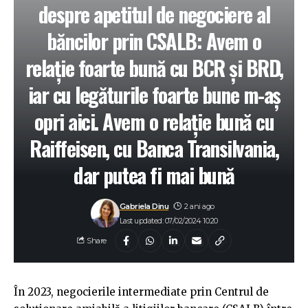
despre apetitul de negociere al
băncilor prin CSALB: Avem o
relaţie foarte bună cu BCR și BRD,
iar cu legăturile foarte bune m-aş
opri aici. Avem o relaţie bună cu
Raiffeisen, cu Banca Transilvania,
dar putea fi mai bună
Gabriela Dinu
2 ani ago
Last updated: 07/02/2024 10:20
Share
În 2023, negocierile intermediate prin Centrul de