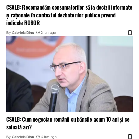
CSALB: Recomandăm consumatorilor să ia decizii informate
și raționale în contextul dezbaterilor publice privind
indicele ROBOR
By
Gabriela Dinu
2 luni ago
CSALB: Cum negociau românii cu băncile acum 10 ani și ce
solicită azi?
By
Gabriela Dinu
4 luni ago