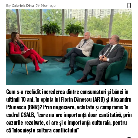
By
Gabriela Dinu
9 luni ago
Cum s-a reclădit încrederea dintre consumatori și bănci în
ultimii 10 ani, în opinia lui Florin Dănescu (ARB) și Alexandru
Păunescu (BNR)? Prin negociere, echitate și compromis în
cadrul CSALB, ”care nu are importanță doar cantitativă, prin
cazurile rezolvate, ci are și o importanță culturală, pentru
că înlocuiește cultura conflictului”