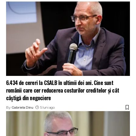
6.434 de cereri la CSALB în ultimii doi ani. Cine sunt
românii care cer reducerea costurilor creditelor și cât
câștigă din negociere
By
Gabriela Dinu
5 luni ago