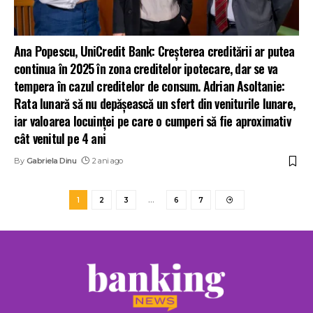
Ana Popescu, UniCredit Bank: Creșterea creditării ar putea
continua în 2025 în zona creditelor ipotecare, dar se va
tempera în cazul creditelor de consum. Adrian Asoltanie:
Rata lunară să nu depășească un sfert din veniturile lunare,
iar valoarea locuinței pe care o cumperi să fie aproximativ
cât venitul pe 4 ani
By
Gabriela Dinu
2 ani ago
1
2
3
…
6
7