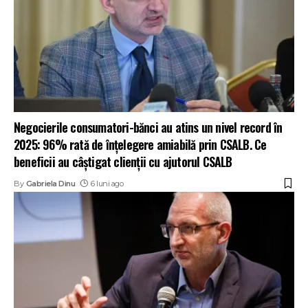
Negocierile consumatori-bănci au atins un nivel record în
2025: 96% rată de înțelegere amiabilă prin CSALB. Ce
beneficii au câștigat clienții cu ajutorul CSALB
By
Gabriela Dinu
6 luni ago