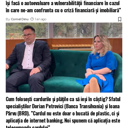
își facă o autoevaluare a vulnerabilității financiare în cazul
în care ne-am confrunta cu o criză financiară și imobiliară”
By
Cornel Dinu
1 an ago
Cum folosești cardurile și plățile ca să ieși în câștig? Sfatul
specialiștilor Dorian Petrovici (Banca Transilvania) și Ioana
Pârvu (BRD). ”Cardul nu este doar o bucată de plastic, ci și
aplicația de internet banking. Noi spunem că aplicația este
telecomanda cardului”