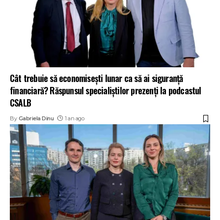
Cât trebuie să economisești lunar ca să ai siguranță
financiară? Răspunsul specialiștilor prezenți la podcastul
CSALB
By
Gabriela Dinu
1 an ago