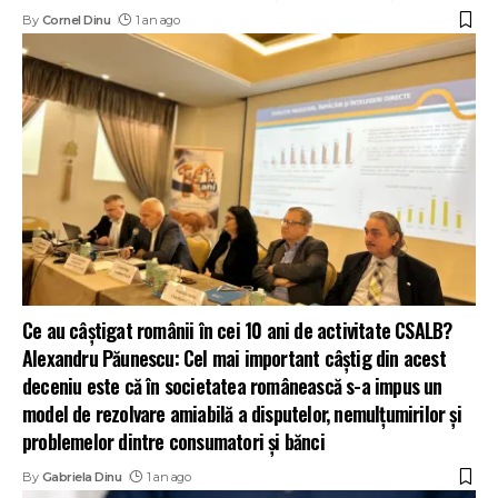
By
Cornel Dinu
1 an ago
Ce au câștigat românii în cei 10 ani de activitate CSALB?
Alexandru Păunescu: Cel mai important câștig din acest
deceniu este că în societatea românească s-a impus un
model de rezolvare amiabilă a disputelor, nemulțumirilor și
problemelor dintre consumatori și bănci
By
Gabriela Dinu
1 an ago