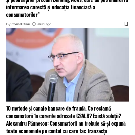
informarea corectă și educația financiară a
consumatorilor”
By
Cornel Dinu
9 luni ago
10 metode și canale bancare de fraudă. Ce reclamă
consumatorii în cererile adresate CSALB? Există soluții?
Alexandru Păunescu: Consumatorii nu trebuie să-și expună
toate economiile pe contul cu care fac tranzacții