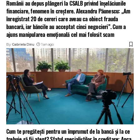
Românii au depus plângeri la CSALB privind înșelăciunile
financiare, fenomen în creștere. Alexandru Păunescu: „Am
înregistrat 20 de cereri care aveau ca obiect frauda
bancară, iar băncile au acceptat cinci negocieri”. Cum a
ajuns manipularea emoțională cel mai folosit scam
By
Gabriela Dinu
1 an ago
Cum te pregătești pentru un împrumut de la bancă și la ce
trebuie să fii atent? Sfatul specialiștilor în creditare: Anca