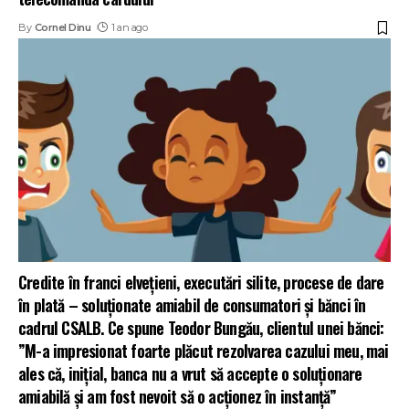
By
Cornel Dinu
1 an ago
Credite în franci elvețieni, executări silite, procese de dare
în plată – soluționate amiabil de consumatori și bănci în
cadrul CSALB. Ce spune Teodor Bungău, clientul unei bănci:
”M-a impresionat foarte plăcut rezolvarea cazului meu, mai
ales că, inițial, banca nu a vrut să accepte o soluționare
amiabilă și am fost nevoit să o acționez în instanță”