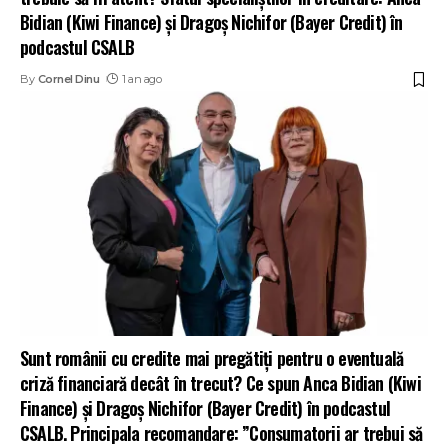
Bidian (Kiwi Finance) și Dragoș Nichifor (Bayer Credit) în
podcastul CSALB
By
Cornel Dinu
1 an ago
Sunt românii cu credite mai pregătiți pentru o eventuală
criză financiară decât în trecut? Ce spun Anca Bidian (Kiwi
Finance) și Dragoș Nichifor (Bayer Credit) în podcastul
CSALB. Principala recomandare: ”Consumatorii ar trebui să