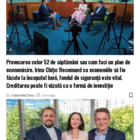
Provocarea celor 52 de săptămâni sau cum faci un plan de
economisire. Irina Chițu: Recomand ca economiile să fie
făcute la începutul lunii, fondul de siguranță este vital.
Creditarea poate fi văzută ca o formă de investiție
By
Gabriela Dinu
2 ani ago