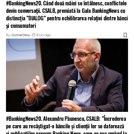
#BankingNews20. Când două mâini se întâlnesc, conflictele
devin conversații. CSALB, premiată la Gala BankingNews cu
distincția ”DIALOG” pentru echilibrarea relației dintre bănci
și consumatori
By
Cornel Dinu
8 luni ago
#BankingNews20. Alexandru Păunescu, CSALB: ”Încrederea
pe care au recâștigat-o băncile și clienții lor se datorează
și publicațiilor precum Banking News, care au pus umărul la