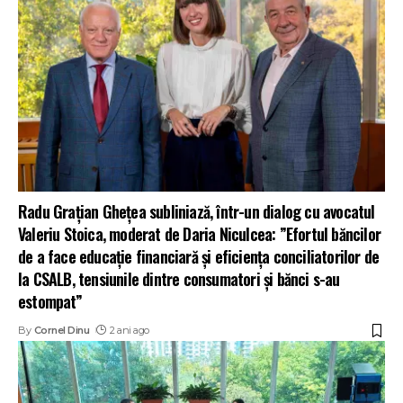
Radu Grațian Ghețea subliniază, într-un dialog cu avocatul
Valeriu Stoica, moderat de Daria Niculcea: ”Efortul băncilor
de a face educație financiară și eficiența conciliatorilor de
la CSALB, tensiunile dintre consumatori și bănci s-au
estompat”
By
Cornel Dinu
2 ani ago