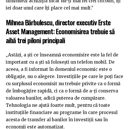
diminuezi achiziția încât nu-ți mai iei trei tricouri, îți
iei doar unul care îți place cel mai mult.”
Mihnea Bărbulescu, director executiv Erste
Asset Management: Economisirea trebuie să
aibă trei piloni principali
„Astăzi, a ști ce înseamnă economisire este la fel de
important cu a ști să folosești un telefon mobil. De
aceea, a fi informat în domeniul economic este o
obligație, nu o alegere. Investițiile pe care le poți face
cu surplusul economisit nu trebuie privite ca o formă
de îmbogățire rapidă, ci ca o formă de a-ți conserva
valoarea banilor, adică puterea de cumpărare.
Tehnologia ne ajută foarte mult, pentru că toate
instituțiile financiare au programe în care procesul
acesta de transfer al banilor în investiții sau în
economii este automatizat.