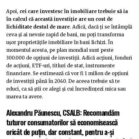
Apoi,
cei care investesc în imobiliare trebuie să ia
în calcul că această investiție are un cost de
lichiditate destul de mare
. Adică, dacă ți se întâmplă
ceva și ai nevoie rapid de bani, nu poți transforma
ușor proprietățile imobiliare în bani lichizi. În
momentul acesta, pe plan mondial sunt peste
300.000 de opțiuni de investiții. Adică acțiuni, fonduri
de acțiuni, ETF-uri, titluri de stat, instrumente
financiare. Se estimează că vor fi 1 milion de opțiuni
de investiții până în 2040. De aceea trebuie să te
educi, ca să știi ce alegi și cui încredințezi mica sau
marea ta avere.
Alexandru Păunescu, CSALB: Recomandăm
tuturor consumatorilor să economisească
oricât de puțin, dar constant, pentru a-și