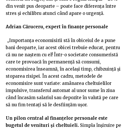
din venit pus deoparte – poate face diferența între
stres și echilibru atunci când apare o urgență.
Adrian Căruceru, expert în finanțe personale
„Importanța economisirii stă în obiceiul de a pune
bani deoparte, iar acest obicei trebuie educat, pentru
că nu ne naștem cu el! Într-o societate consumeristă
care te provoacă în permanență să consumi,
economisirea înseamnă, în același timp, chibzuință și
stoparea risipei. În acest cadru, metodele de
economisire sunt variate: amânarea cheltuielilor
impulsive, transferul automat al unor sume în ziua
când încasăm salariul sau depozite în valută pe care
să nu fim tentați să le desființăm ușor.
Un pilon central al finanțelor personale este
bugetul de venituri și cheltuieli.
Simpla înșiruire pe