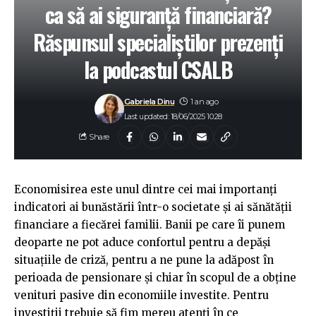
ca să ai siguranță financiară?
Răspunsul specialiștilor prezenți
la podcastul CSALB
Gabriela Dinu
1 an ago
Last updated: 18/06/2025 10:28
Share
Economisirea este unul dintre cei mai importanți
indicatori ai bunăstării într-o societate și ai sănătății
financiare a fiecărei familii. Banii pe care îi punem
deoparte ne pot aduce confortul pentru a depăși
situațiile de criză, pentru a ne pune la adăpost în
perioada de pensionare și chiar în scopul de a obține
venituri pasive din economiile investite. Pentru
investiții trebuie să fim mereu atenți în ce