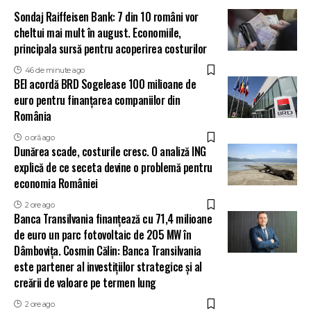
Sondaj Raiffeisen Bank: 7 din 10 români vor
cheltui mai mult în august. Economiile,
principala sursă pentru acoperirea costurilor
46 de minute ago
BEI acordă BRD Sogelease 100 milioane de
euro pentru finanțarea companiilor din
România
o oră ago
Dunărea scade, costurile cresc. O analiză ING
explică de ce seceta devine o problemă pentru
economia României
2 ore ago
Banca Transilvania finanțează cu 71,4 milioane
de euro un parc fotovoltaic de 205 MW în
Dâmbovița. Cosmin Călin: Banca Transilvania
este partener al investițiilor strategice și al
creării de valoare pe termen lung
2 ore ago