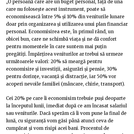
„O persoană care are un buget personal, față de una
care nu folosește acest instrument, poate să
economisească între 5% și 10% din veniturile lunare
doar prin organizarea și utilizarea unui plan financiar
personal. Economisirea este, în primul rând, un
obicei bun, care ne schimbă viața și ne dă confort
pentru momentele în care suntem mai puțin
pregătiți. Împărțirea veniturilor ar trebui să urmeze
următoarele valori: 20% să meargă pentru
economisire și investiții, asigurări și pensie, 30%
pentru dorințe, vacanță și distracție, iar 50% vor
acoperi nevoile familiei (mâncare, chirie, transport).
Cei 20% pe care îi economisim trebuie puși deoparte
la începutul lunii, imediat după ce am încasat salariul
sau veniturile. Dacă sperăm că îi vom pune la final de
lună, cu siguranță vom găsi până atunci ceva de
cumpărat și vom risipi acei bani. Procentul de