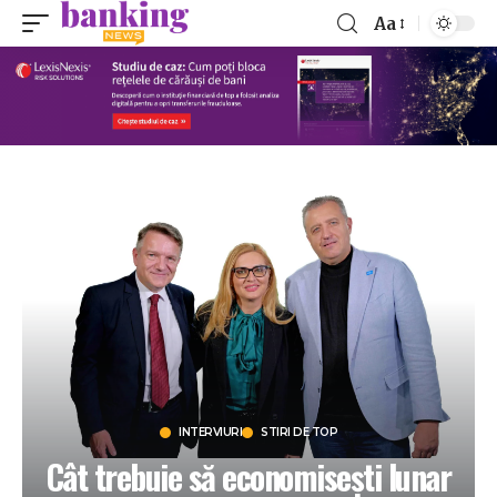
Aa
INTERVIURI
STIRI DE TOP
Cât trebuie să economisești lunar