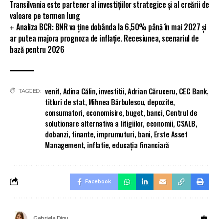
Transilvania este partener al investițiilor strategice și al creării de
valoare pe termen lung
Analiza BCR: BNR va ține dobânda la 6,50% până în mai 2027 și
ar putea majora prognoza de inflație. Recesiunea, scenariul de
bază pentru 2026
venit
,
Adina Călin
,
investitii
,
Adrian Căruceru
,
CEC Bank
,
TAGGED:
titluri de stat
,
Mihnea Bărbulescu
,
depozite
,
consumatori
,
economisire
,
buget
,
banci
,
Centrul de
solutionare alternativa a litigiilor
,
economii
,
CSALB
,
dobanzi
,
finante
,
imprumuturi
,
bani
,
Erste Asset
Management
,
inflatie
,
educația financiară
Facebook
Gabriela Dinu