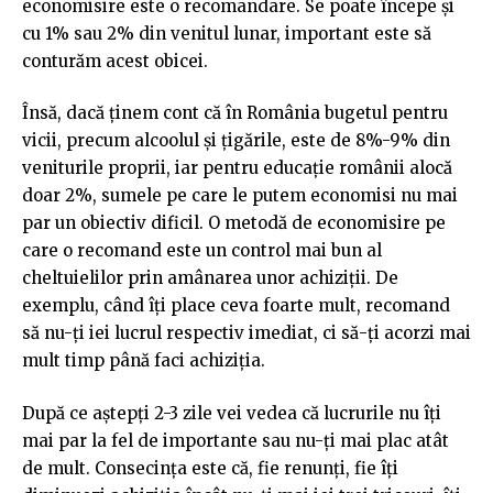
economisire este o recomandare. Se poate începe și
cu 1% sau 2% din venitul lunar, important este să
conturăm acest obicei.
Însă, dacă ținem cont că în România bugetul pentru
vicii, precum alcoolul și țigările, este de 8%-9% din
veniturile proprii, iar pentru educație românii alocă
doar 2%, sumele pe care le putem economisi nu mai
par un obiectiv dificil. O metodă de economisire pe
care o recomand este un control mai bun al
cheltuielilor prin amânarea unor achiziții. De
exemplu, când îți place ceva foarte mult, recomand
să nu-ți iei lucrul respectiv imediat, ci să-ți acorzi mai
mult timp până faci achiziția.
După ce aștepți 2-3 zile vei vedea că lucrurile nu îți
mai par la fel de importante sau nu-ți mai plac atât
de mult. Consecința este că, fie renunți, fie îți