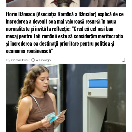
Florin Dănescu (Asociația Română a Băncilor) explică de ce
încrederea a devenit cea mai valoroasă resursă în noua
normalitate și invită la reflecție: ”Cred că cel mai bun
mesaj pentru toți românii este să considerăm meritocrația
și încrederea ca destinații prioritare pentru politica și
economia românească”
By
Cornel Dinu
4 luni ago