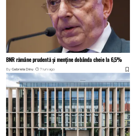
BNR rămâne prudentă și menține dobânda cheie la 6,5%
By
Gabriela Dinu
7 luni ago