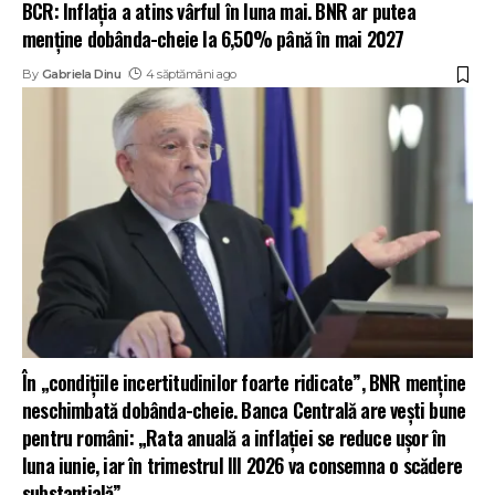
BCR: Inflația a atins vârful în luna mai. BNR ar putea
menține dobânda-cheie la 6,50% până în mai 2027
By
Gabriela Dinu
4 săptămâni ago
În „condițiile incertitudinilor foarte ridicate”, BNR menține
neschimbată dobânda-cheie. Banca Centrală are vești bune
pentru români: „Rata anuală a inflației se reduce ușor în
luna iunie, iar în trimestrul III 2026 va consemna o scădere
substanțială”