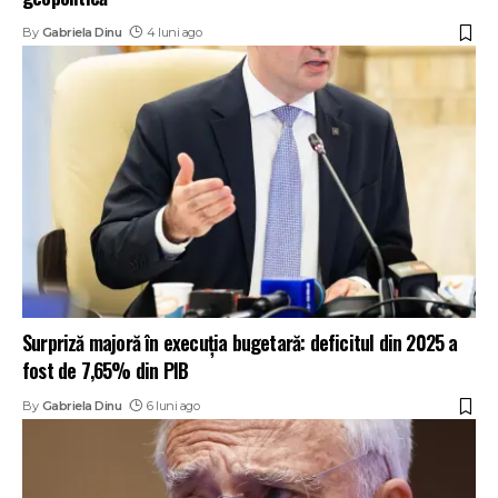
By
Gabriela Dinu
4 luni ago
Surpriză majoră în execuția bugetară: deficitul din 2025 a
fost de 7,65% din PIB
By
Gabriela Dinu
6 luni ago