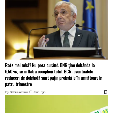
Rate mai mici? Nu prea curând. BNR ține dobânda la
6,50%, iar inflația complică totul. BCR: eventualele
reduceri de dobândă sunt puțin probabile în următoarele
patru trimestre
By
Gabriela Dinu
3 luni ago