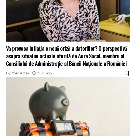
Va provoca inflația o nouă criză a datoriilor? O perspectivă
asupra situației actuale oferită de Aura Socol, membru al
Consiliului de Administrație al Băncii Naționale a României
By
Cornel Dinu
2 luni ago