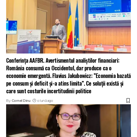
Conferința AAFBR. Avertismentul analiștilor financiari:
România consumă ca Occidentul, dar produce ca o
economie emergentă. Flavius Jakubowicz: ”Economia bazată
pe consum și deficit și-a atins limita”. Ce soluții există și
care sunt costurile incertitudinii politice
By
Cornel Dinu
o lună ago