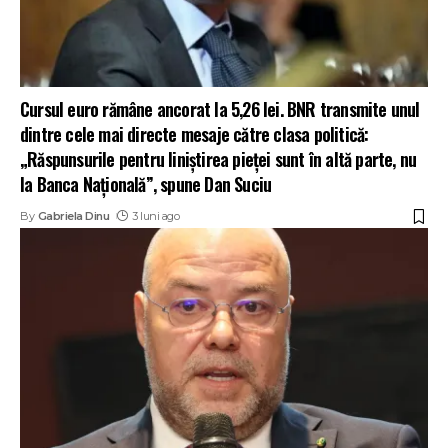
Cursul euro rămâne ancorat la 5,26 lei. BNR transmite unul
dintre cele mai directe mesaje către clasa politică:
„Răspunsurile pentru liniștirea pieţei sunt în altă parte, nu
la Banca Naţională”, spune Dan Suciu
By
Gabriela Dinu
3 luni ago