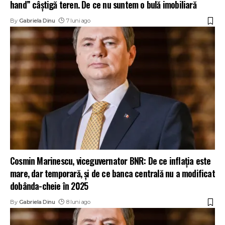
hand” câștigă teren. De ce nu suntem o bulă imobiliară
By
Gabriela Dinu
7 luni ago
Cosmin Marinescu, viceguvernator BNR: De ce inflația este
mare, dar temporară, și de ce banca centrală nu a modificat
dobânda-cheie în 2025
By
Gabriela Dinu
8 luni ago