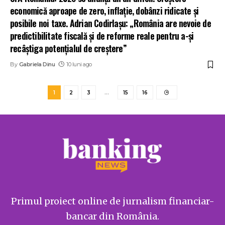
economică aproape de zero, inflație, dobânzi ridicate și
posibile noi taxe. Adrian Codirlașu: „România are nevoie de
predictibilitate fiscală și de reforme reale pentru a-și
recâștiga potențialul de creștere”
By
Gabriela Dinu
10 luni ago
1
2
3
…
15
16
Primul proiect online de jurnalism financiar-
bancar din România.