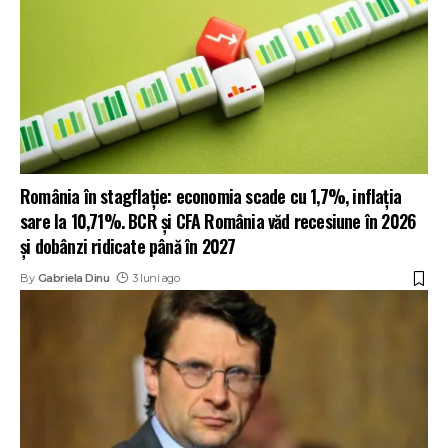
România în stagflație: economia scade cu 1,7%, inflația
sare la 10,71%. BCR și CFA România văd recesiune în 2026
și dobânzi ridicate până în 2027
By
Gabriela Dinu
3 luni ago