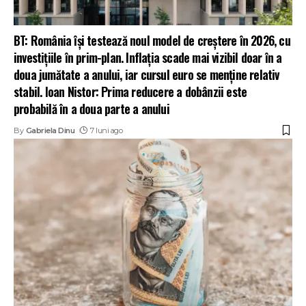
BT: România își testează noul model de creștere în 2026, cu
investițiile în prim-plan. Inflația scade mai vizibil doar în a
doua jumătate a anului, iar cursul euro se menține relativ
stabil. Ioan Nistor: Prima reducere a dobânzii este
probabilă în a doua parte a anului
By
Gabriela Dinu
7 luni ago