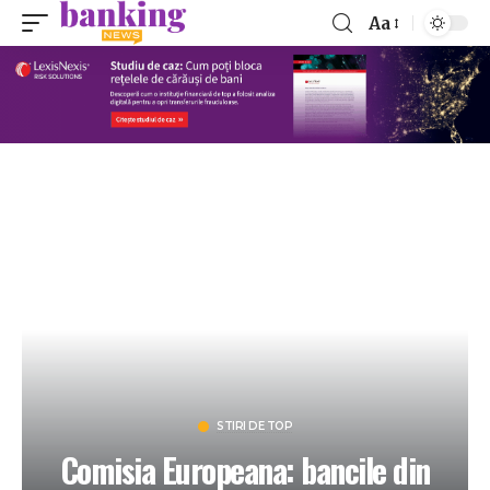
Aa
STIRI DE TOP
Comisia Europeana: bancile din