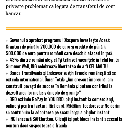
priveste problematica legata de transferul de cont
bancar.
Guvernul a aprobat programul Diaspora Investește Acasă:
Granturi de până la 200.000 de euro și credite de până la
500.000 de euro pentru românii care deschid afaceri în țară.
43% dintre români aleg să își trăiască vacanțele în felul lor. La
Summer Well, ING celebrează libertatea de a fi CEL MAI TU
Banca Transilvania și Endeavor susțin firmele românești să se
extindă internațional. Ömer Tetik: „Am crescut împreună, am
construit povești de succes în România și putem contribui la
dezvoltarea lor inclusiv dincolo de granițe”
BRD extinde RoPay în YOU BRD: plăți instant la comercianți,
online și pentru facturi, fără card. Mădălina Teodorescu: Ne dorim
să contribuim la adoptarea pe scară largă a plăților instant
ING lansează SAFEbutton. Clienții își pot bloca instant accesul la
conturi dacă suspectează o fraudă