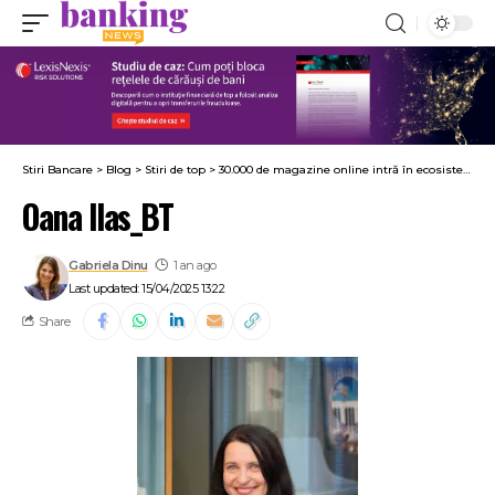
Stiri Bancare
>
Blog
>
Stiri de top
>
30.000 de magazine online intră în ecosistemul BT Pay, cu ajutorul NETOPIA Payments. Oana Ilaș: Ca lider al pieței de carduri, BT își asumă un rol activ în evoluția plăților digitale
Oana Ilas_BT
Gabriela Dinu
1 an ago
Last updated: 15/04/2025 13:22
Share