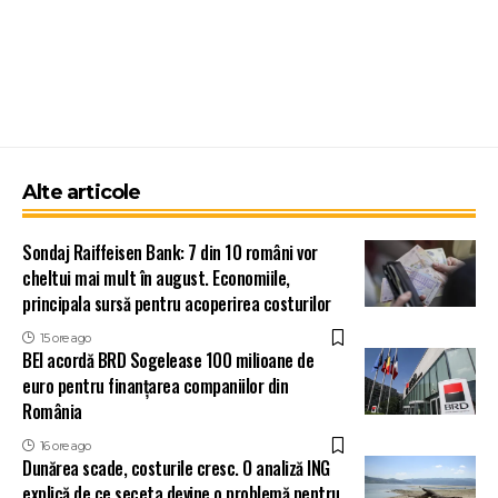
Alte articole
Sondaj Raiffeisen Bank: 7 din 10 români vor
cheltui mai mult în august. Economiile,
principala sursă pentru acoperirea costurilor
15 ore ago
BEI acordă BRD Sogelease 100 milioane de
euro pentru finanțarea companiilor din
România
16 ore ago
Dunărea scade, costurile cresc. O analiză ING
explică de ce seceta devine o problemă pentru