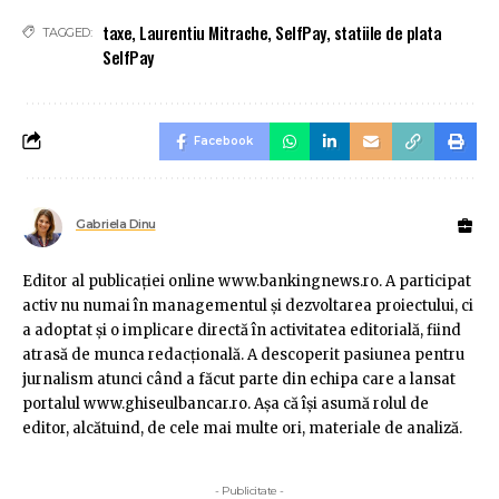
taxe
,
Laurentiu Mitrache
,
SelfPay
,
statiile de plata
TAGGED:
SelfPay
Facebook
Gabriela Dinu
Editor al publicaţiei online www.bankingnews.ro. A participat
activ nu numai în managementul şi dezvoltarea proiectului, ci
a adoptat şi o implicare directă în activitatea editorială, fiind
atrasă de munca redacţională. A descoperit pasiunea pentru
jurnalism atunci când a făcut parte din echipa care a lansat
portalul www.ghiseulbancar.ro. Așa că îşi asumă rolul de
editor, alcătuind, de cele mai multe ori, materiale de analiză.
- Publicitate -