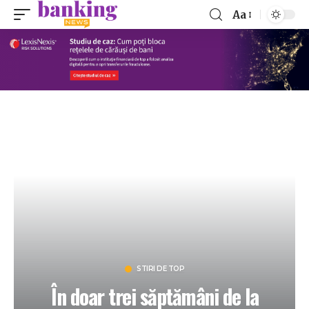
Aa
STIRI DE TOP
În doar trei săptămâni de la