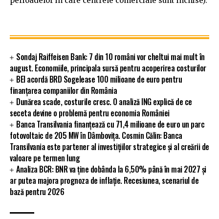
perioadelor in care centrele comerciale sunt inchise).
Sondaj Raiffeisen Bank: 7 din 10 români vor cheltui mai mult în
august. Economiile, principala sursă pentru acoperirea costurilor
BEI acordă BRD Sogelease 100 milioane de euro pentru
finanțarea companiilor din România
Dunărea scade, costurile cresc. O analiză ING explică de ce
seceta devine o problemă pentru economia României
Banca Transilvania finanțează cu 71,4 milioane de euro un parc
fotovoltaic de 205 MW în Dâmbovița. Cosmin Călin: Banca
Transilvania este partener al investițiilor strategice și al creării de
valoare pe termen lung
Analiza BCR: BNR va ține dobânda la 6,50% până în mai 2027 și
ar putea majora prognoza de inflație. Recesiunea, scenariul de
bază pentru 2026