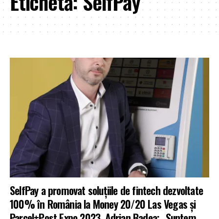
Etichetă:
SelfPay
SelfPay a promovat soluțiile de fintech dezvoltate
100% în România la Money 20/20 Las Vegas și
Parcel+Post Expo 2023. Adrian Badea: „Suntem