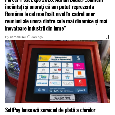
încântați și onorați că am putut reprezenta
România la cel mai înalt nivel în cadrul unor
reuniuni ale unora dintre cele mai dinamice și mai
inovatoare industrii din lume”
By
Cornel Dinu
3 ani ago
SelfPay lansează serviciul de plată a chiriilor