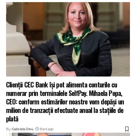
Clienții CEC Bank își pot alimenta conturile cu
numerar prin terminalele SelfPay. Mihaela Popa,
CEO: conform estimărilor noastre vom depăși un
milion de tranzacții efectuate anual la stațiile de
plată
By
Gabriela Dinu
8 ani ago