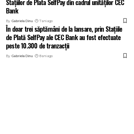
Stațiilor de Plata SelfPay din cadrul unităților CEC
Bank
By
Gabriela Dinu
7 ani ago
În doar trei săptămâni de la lansare, prin Stațiile
de Plată SelfPay ale CEC Bank au fost efectuate
peste 10.300 de tranzacții
By
Gabriela Dinu
8 ani ago