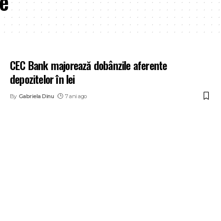
he
CEC Bank majorează dobânzile aferente
depozitelor în lei
By
Gabriela Dinu
7 ani ago