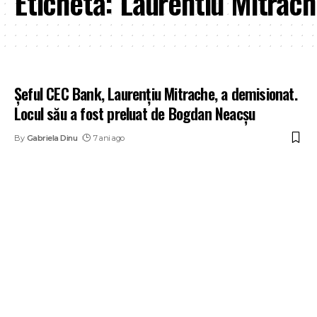
Etichetă:
Laurentiu Mitrac
Șeful CEC Bank, Laurențiu Mitrache, a demisionat.
Locul său a fost preluat de Bogdan Neacșu
By
Gabriela Dinu
7 ani ago