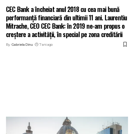
CEC Bank a încheiat anul 2018 cu cea mai bună
performanță financiară din ultimii 11 ani. Laurentiu
Mitrache, CEO CEC Bank: în 2019 ne-am propus o
creștere a activității, în special pe zona creditării
By
Gabriela Dinu
7 ani ago