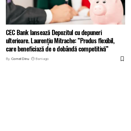
CEC Bank lansează Depozitul cu depuneri
ulterioare. Laurențiu Mitrache: ”Produs flexibil,
care beneficiază de o dobândă competitivă”
By
Cornel Dinu
8 ani ago