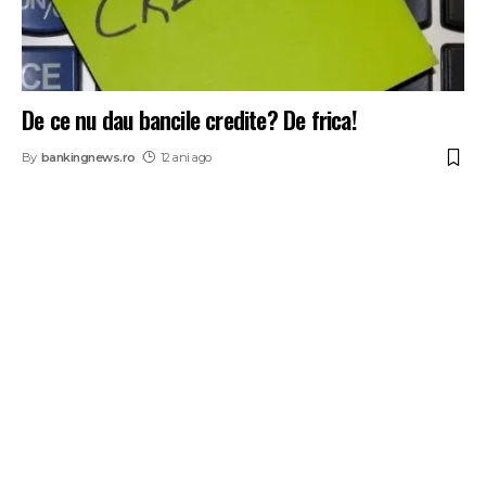
De ce nu dau bancile credite? De frica!
By
bankingnews.ro
12 ani ago