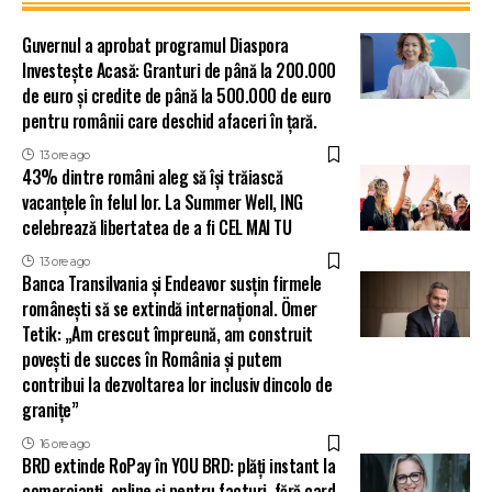
Guvernul a aprobat programul Diaspora
Investește Acasă: Granturi de până la 200.000
de euro și credite de până la 500.000 de euro
pentru românii care deschid afaceri în țară.
13 ore ago
43% dintre români aleg să își trăiască
vacanțele în felul lor. La Summer Well, ING
celebrează libertatea de a fi CEL MAI TU
13 ore ago
Banca Transilvania și Endeavor susțin firmele
românești să se extindă internațional. Ömer
Tetik: „Am crescut împreună, am construit
povești de succes în România și putem
contribui la dezvoltarea lor inclusiv dincolo de
granițe”
16 ore ago
BRD extinde RoPay în YOU BRD: plăți instant la
comercianți, online și pentru facturi, fără card.