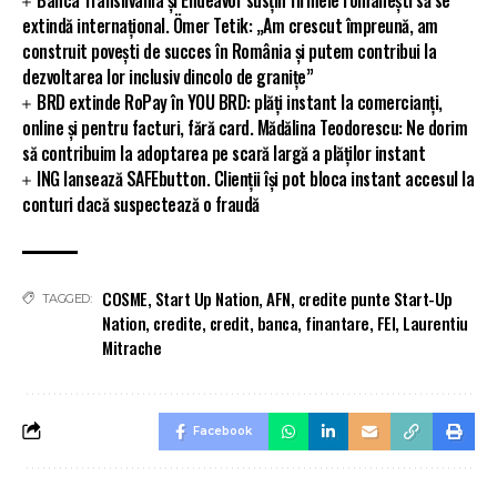
extindă internațional. Ömer Tetik: „Am crescut împreună, am
construit povești de succes în România și putem contribui la
dezvoltarea lor inclusiv dincolo de granițe”
BRD extinde RoPay în YOU BRD: plăți instant la comercianți,
online și pentru facturi, fără card. Mădălina Teodorescu: Ne dorim
să contribuim la adoptarea pe scară largă a plăților instant
ING lansează SAFEbutton. Clienții își pot bloca instant accesul la
conturi dacă suspectează o fraudă
COSME
,
Start Up Nation
,
AFN
,
credite punte Start-Up
TAGGED:
Nation
,
credite
,
credit
,
banca
,
finantare
,
FEI
,
Laurentiu
Mitrache
Facebook