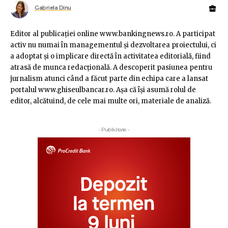
Gabriela Dinu
Editor al publicaţiei online www.bankingnews.ro. A participat
activ nu numai în managementul şi dezvoltarea proiectului, ci
a adoptat şi o implicare directă în activitatea editorială, fiind
atrasă de munca redacţională. A descoperit pasiunea pentru
jurnalism atunci când a făcut parte din echipa care a lansat
portalul www.ghiseulbancar.ro. Așa că îşi asumă rolul de
editor, alcătuind, de cele mai multe ori, materiale de analiză.
- Publicitate -