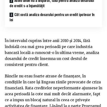
Acolo unde nu a dispărut, taxa pentru analiza dosarului
de credit s-a înjumătățit
Cât costă analiza dosarului pentru un credit ipotecar în
lei
În intervalul cuprins între anii 2010 și 2014, fără
îndoială cea mai grea perioadă pe care industria
bancară locală a cunoscut-o în ultima vreme, analiza
dosarului de credit însemna un cost destul de
consistent pentru client.
Băncile nu erau foarte atrase de finanțare, în
condițiile în care își lingeau rănile provocate de criza
financiară. Rata creditelor neperformante ajunsese în
acea perioadă la cote mai mult decât alarmante, fapt
ce a impus un blocaj natural în ceea ce privește
activitatea de finanțare. Lăsând la o parte Programul