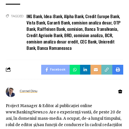
ING Bank
,
Idea::Bank
,
Alpha Bank
,
Credit Europe Bank
,
TAGGED:
Vista Bank
,
Garanti Bank
,
comision analiza dosar
,
OTP
Bank
,
Raiffeisen Bank
,
comision
,
Banca Transilvania
,
Credit Agricole Bank
,
BRD
,
comision analiza
,
BCR
,
comision analiza dosar credit
,
CEC Bank
,
Unicredit
Bank
,
Banca Romaneasca
Facebook
Cornel Dinu
Project Manager & Editor al publicaţiei online
www.BankingNews.ro. Are o experienţă vastă, de peste 20 de
ani, în domeniul mass-media. A ocupat, de-a lungul timpului,
rolul de editor şi/sau funcţii de conducere în cadrul redacţiilor