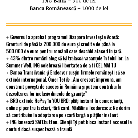
ING Bank
– 900 de lei
Banca Românească
– 1.000 de lei
Guvernul a aprobat programul Diaspora Investește Acasă:
Granturi de până la 200.000 de euro și credite de până la
500.000 de euro pentru românii care deschid afaceri în țară.
43% dintre români aleg să își trăiască vacanțele în felul lor. La
Summer Well, ING celebrează libertatea de a fi CEL MAI TU
Banca Transilvania și Endeavor susțin firmele românești să se
extindă internațional. Ömer Tetik: „Am crescut împreună, am
construit povești de succes în România și putem contribui la
dezvoltarea lor inclusiv dincolo de granițe”
BRD extinde RoPay în YOU BRD: plăți instant la comercianți,
online și pentru facturi, fără card. Mădălina Teodorescu: Ne dorim
să contribuim la adoptarea pe scară largă a plăților instant
ING lansează SAFEbutton. Clienții își pot bloca instant accesul la
conturi dacă suspectează o fraudă