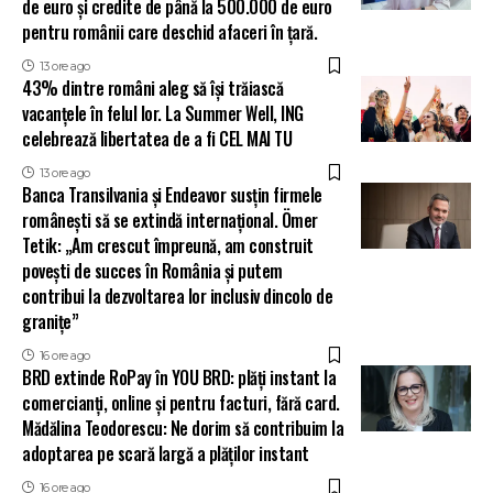
de euro și credite de până la 500.000 de euro
pentru românii care deschid afaceri în țară.
13 ore ago
43% dintre români aleg să își trăiască
vacanțele în felul lor. La Summer Well, ING
celebrează libertatea de a fi CEL MAI TU
13 ore ago
Banca Transilvania și Endeavor susțin firmele
românești să se extindă internațional. Ömer
Tetik: „Am crescut împreună, am construit
povești de succes în România și putem
contribui la dezvoltarea lor inclusiv dincolo de
granițe”
16 ore ago
BRD extinde RoPay în YOU BRD: plăți instant la
comercianți, online și pentru facturi, fără card.
Mădălina Teodorescu: Ne dorim să contribuim la
adoptarea pe scară largă a plăților instant
16 ore ago