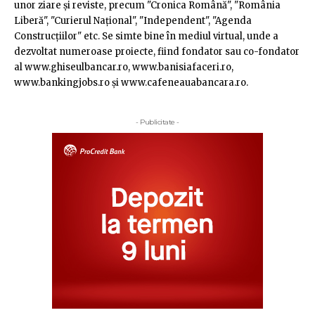
unor ziare şi reviste, precum "Cronica Română", "România
Liberă", "Curierul Naţional", "Independent", "Agenda
Construcţiilor" etc. Se simte bine în mediul virtual, unde a
dezvoltat numeroase proiecte, fiind fondator sau co-fondator
al www.ghiseulbancar.ro, www.banisiafaceri.ro,
www.bankingjobs.ro şi www.cafeneauabancara.ro.
- Publicitate -