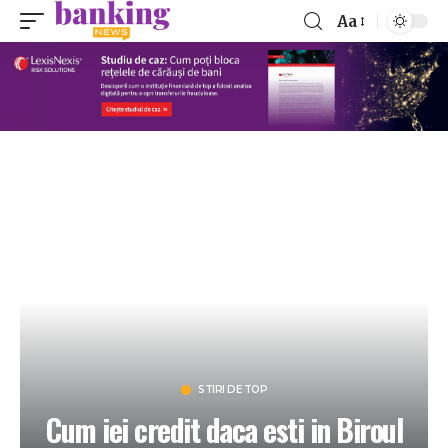
Aa
STIRI DE TOP
Cum iei credit daca esti in Biroul