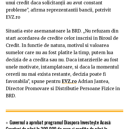
unui credit daca solicitanţii au avut constant
probleme”, afirma reprezentantii bancii, potrivit
EVZ.ro
Situatia este asemanatoare la BRD. „Nu refuzam din
start acordarea de credite celor inscrisi in Biroul de
Credit. In functie de natura, motivul si valoarea
sumelor care nu au fost platite la timp, putem lua
decizia de a credita sau nu. Daca intarzierile au fost
unele motivate, intamplatoare, si daca la momentul
cererii nu mai exista restante, decizia poate fi
favorabila”, spune pentru
EVZ.ro
Adrian Jantea,
Director Promovare si Distributie Persoane Fizice in
BRD.
Guvernul a aprobat programul Diaspora Investește Acasă:
Granturi de până la 200.000 de euro și credite de până la