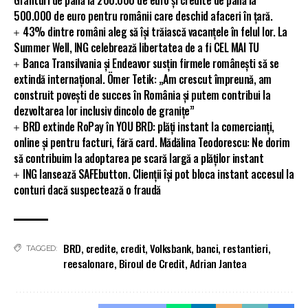
500.000 de euro pentru românii care deschid afaceri în țară.
43% dintre români aleg să își trăiască vacanțele în felul lor. La
Summer Well, ING celebrează libertatea de a fi CEL MAI TU
Banca Transilvania și Endeavor susțin firmele românești să se
extindă internațional. Ömer Tetik: „Am crescut împreună, am
construit povești de succes în România și putem contribui la
dezvoltarea lor inclusiv dincolo de granițe”
BRD extinde RoPay în YOU BRD: plăți instant la comercianți,
online și pentru facturi, fără card. Mădălina Teodorescu: Ne dorim
să contribuim la adoptarea pe scară largă a plăților instant
ING lansează SAFEbutton. Clienții își pot bloca instant accesul la
conturi dacă suspectează o fraudă
BRD
,
credite
,
credit
,
Volksbank
,
banci
,
restantieri
,
TAGGED:
reesalonare
,
Biroul de Credit
,
Adrian Jantea