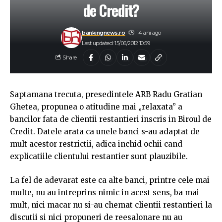
de Credit?
bankingnews.ro
14 ani ago
Last updated: 15/06/2012 10:59
Share
Saptamana trecuta, presedintele ARB Radu Gratian
Ghetea, propunea o atitudine mai „relaxata” a
bancilor fata de clientii restantieri inscris in Biroul de
Credit. Datele arata ca unele banci s-au adaptat de
mult acestor restrictii, adica inchid ochii cand
explicatiile clientului restantier sunt plauzibile.
La fel de adevarat este ca alte banci, printre cele mai
multe, nu au intreprins nimic in acest sens, ba mai
mult, nici macar nu si-au chemat clientii restantieri la
discutii si nici propuneri de reesalonare nu au