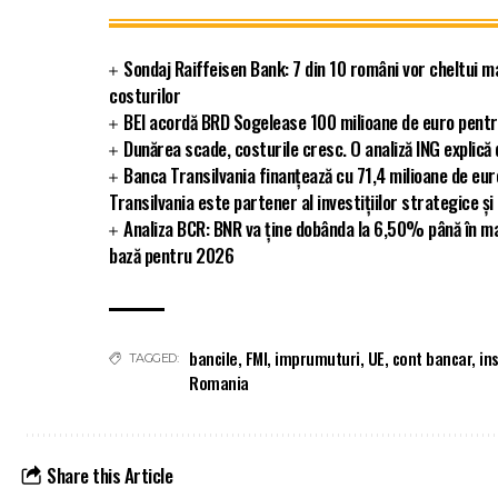
Sondaj Raiffeisen Bank: 7 din 10 români vor cheltui m
costurilor
BEI acordă BRD Sogelease 100 milioane de euro pentr
Dunărea scade, costurile cresc. O analiză ING explic
Banca Transilvania finanțează cu 71,4 milioane de eu
Transilvania este partener al investițiilor strategice și
Analiza BCR: BNR va ține dobânda la 6,50% până în ma
bază pentru 2026
bancile
,
FMI
,
imprumuturi
,
UE
,
cont bancar
,
in
TAGGED:
Romania
Share this Article