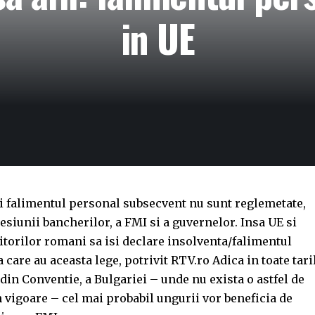
in UE
i falimentul personal subsecvent nu sunt reglemetate,
resiunii bancherilor, a FMI si a guvernelor. Insa UE si
itorilor romani sa isi declare insolventa/falimentul
care au aceasta lege, potrivit RTV.ro Adica in toate tari
din Conventie, a Bulgariei – unde nu exista o astfel de
in vigoare – cel mai probabil ungurii vor beneficia de