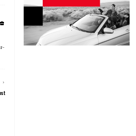
ar-
E
ost