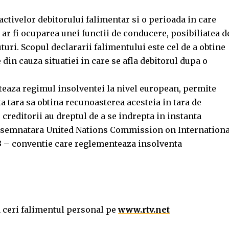
tivelor debitorului falimentar si o perioada in care
ar fi ocuparea unei functii de conducere, posibiliatea d
uri. Scopul declararii falimentului este cel de a obtine
 din cauza situatiei in care se afla debitorul dupa o
eaza regimul insolventei la nivel european, permite
ta tara sa obtina recunoasterea acesteia in tara de
creditorii au dreptul de a se indrepta in instanta
i semnatara United Nations Commission on Internationa
 – conventie care reglementeaza insolventa
a ceri falimentul personal pe
www.rtv.net