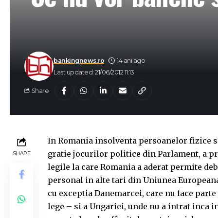
bankingnews.ro
14 ani ago
Last updated: 21/06/2012 11:13
Share
In Romania insolventa persoanelor fizice s
gratie jocurilor politice din Parlament, a p
SHARE
legile la care Romania a aderat permite deb
personal in alte tari din Uniunea Europeana 
cu exceptia Danemarcei, care nu face parte 
lege – si a Ungariei, unde nu a intrat inca 