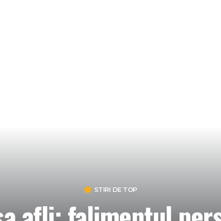
STIRI DE TOP
sa afli: falimentul per