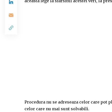
aceasta lege la sfârsitul acestei veri, la pr
Procedura nu se adreseaza celor care pot pla
celor care nu mai sunt solvabili.