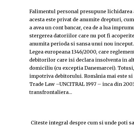
Falimentul personal presupune lichidarea ac
acesta este privat de anumite drepturi, cum 
a avea un cont bancar, cea de a lua imprumut
stergerea datoriilor care nu pot fi acoperite
anumita perioda si sansa unui nou inceput.
Legea europeana 1346/2000, care reglement
debitorilor care isi declara insolventa in al
domiciliu (cu exceptia Danemarcei). Totusi, 
impotriva debitorului. România mai este s
Trade Law –UNCITRAL 1997 – inca din 2003
transfrontaliera…
Citeste integral despre cum si unde poti s