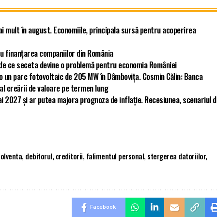
ai mult în august. Economiile, principala sursă pentru acoperirea
u finanțarea companiilor din România
ă de ce seceta devine o problemă pentru economia României
ro un parc fotovoltaic de 205 MW în Dâmbovița. Cosmin Călin: Banca
 al creării de valoare pe termen lung
i 2027 și ar putea majora prognoza de inflație. Recesiunea, scenariul 
solventa
,
debitorul
,
creditorii
,
falimentul personal
,
stergerea datoriilor
,
Facebook