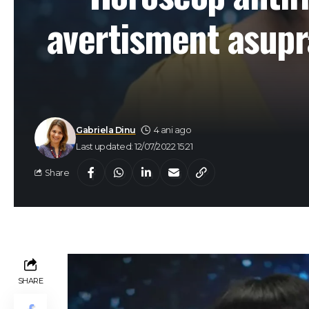
avertisment asupr
Gabriela Dinu
4 ani ago
Last updated: 12/07/2022 15:21
Share
SHARE