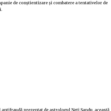
panie de conștientizare și combatere a tentativelor de
i.
 antifraudă prezentat de astrologul Neti Sandu, această