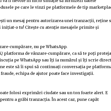
 va fi nevoie în nicio situație să furnizezi datele
odusele pe care le vinzi pe platformele de tip marketpla
ești un mesaj pentru autorizarea unei tranzacții, reține 
 inițiat-o tu! Citește cu atenție mesajele primite și
ânzare-cumpărare, nu pe WhatsApp.
X/ platforma de vânzare-cumpărare, ca să te poți protej
iscuția pe WhatsApp sau îți ia numărul și îți scrie direc
bine este să îi spui să continuați conversația pe platform
fraude, echipa de ajutor poate face investigații.
oate folosi exprimări ciudate sau un ton foarte alert. E
 pentru a grăbi tranzacția. În acest caz, pune capăt