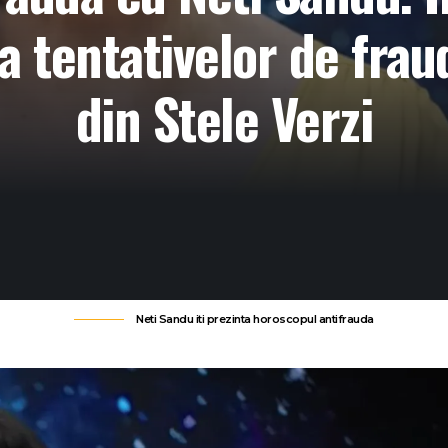
a tentativelor de frau
din Stele Verzi
Neti Sandu iti prezinta horoscopul antifrauda