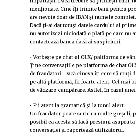
împărtășit. Dacă trebuie să primești bani, nu
menționate. Cine îți trimite bani pentru pr
are nevoie doar de IBAN și numele complet.
Dacă ți-ai dat totuși datele cardului si prim
nu autorizezi niciodată o plată pe care nu ai
contactează banca dacă ai suspiciuni.
• Vorbește pe chat-ul OLX/ paltforma de v
Ține conversațiile pe platforma de chat OL
de fraudatori. Dacă cineva îți cere să muți d
pe altă platformă, fii foarte atent. Cel mai 
de vânzare-cumpărare. Astfel, în cazul unei 
• Fii atent la gramatică și la tonul alert.
Un fraudator poate scrie cu multe greșeli, p
posibil ca acesta să facă presiuni asupra ta
conversației și raportează utilizatorul.