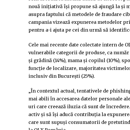
nouă inițiativă își propune să ajungă la și 
asupra faptului că metodele de fraudare c
campania vizează expunerea metodelor prin c
pentru a-i ajuta pe cei din urmă să identific
Cele mai recente date colectate intern de O
vulnerabile categorii de produse, ca număr d
și grădină (14%), mama și copilul (10%), spor
funcție de localizare, majoritatea victimel
inclusiv din București (25%).
„În contextul actual, tentativele de phishin
mai abili în accesarea datelor personale ale
uri care creează iluzia că sunt de încreder
activ și să își aducă contribuția la expuner
care sunt supuși consumatorii de pretutin