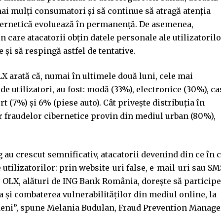
mai mulți consumatori și să continue să atragă atenția
ibernetică evoluează în permanență. De asemenea,
are atacatorii obțin datele personale ale utilizatorilo
e și să respingă astfel de tentative.
LX arată că, numai în ultimele două luni, cele mai
e utilizatori, au fost: modă (33%), electronice (30%), ca
t (7%) și 6% (piese auto). Cât privește distribuția în
or fraudelor cibernetice provin din mediul urban (80%),
g au crescut semnificativ, atacatorii devenind din ce în 
 utilizatorilor: prin website-uri false, e-mail-uri sau SM
e. OLX, alături de ING Bank România, dorește să participe
ea și combaterea vulnerabilităților din mediul online, la
deni”, spune Melania Budulan, Fraud Prevention Manage