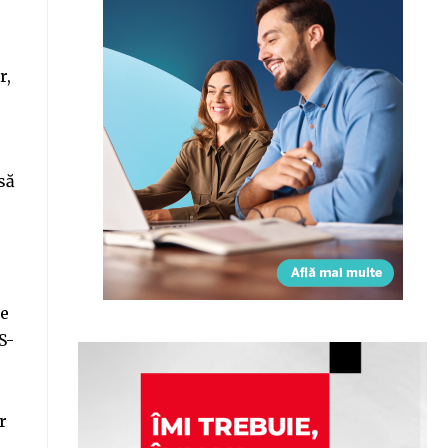
r,
să
ce
S-
r