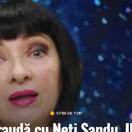
STIRI DE TOP
raudă cu Neti Sandu. I