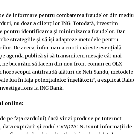
nue de informare pentru combaterea fraudelor din mediu
rduri, nu doar a clienților ING. Totodată, investim
e pentru identificarea și minimizarea fraudelor. Dar
imbe strategiile și să își adapteze metodele pentru
ilor. De aceea, informarea continuă este esențială.
pe agenda publică și să transmitem mesaje cât mai
l, ne bucurăm să facem din nou front comun cu OLX
n horoscopul antifraudă alături de Neti Sandu, metodele
ate lua în fața potențialelor înșelătorii”, a explicat Ralu
nvestigations la ING Bank.
ul online:
 de pe fața cardului) dacă vinzi produse pe Internet
, data expirării și codul CVV/CVC NU sunt informații de