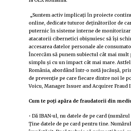
la OLX România.
„Suntem activ implicați în proiecte conti
online, dedicate tuturor deținătorilor de ca
puternic în sisteme interne de monitorizar
atacatorii cibernetici obișnuiesc să își sch
accesarea datelor personale ale consumator
Încercăm să punem subiectul cât mai mult 
simplu și cu un impact cât mai mare. Astfe
România, abordând într-o notă jucăușă, pri
de prevenție pe care fiecare dintre noi le po
Voicu, Manager Issuer and Acquirer Fraud I
Cum te poți apăra de fraudatorii din medi
• Dă IBAN-ul, nu datele de pe card (numărul
Ține datele de pe card pentru tine. Numărul