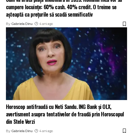
cumpere locuințe: 60% cash. 40% credit. O treime se
așteaptă ca prețurile să scadă semnificativ
By
Gabriela Dinu
4 ani ago
Horoscop antifraudă cu Neti Sandu. ING Bank și OLX,
avertisment asupra tentativelor de fraudă prin Horoscopul
din Stele Verzi
By
Gabriela Dinu
4 ani ago