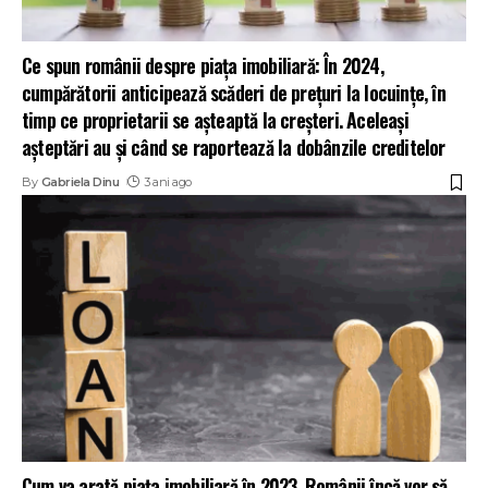
Ce spun românii despre piața imobiliară: În 2024,
cumpărătorii anticipează scăderi de prețuri la locuințe, în
timp ce proprietarii se așteaptă la creșteri. Aceleași
așteptări au și când se raportează la dobânzile creditelor
By
Gabriela Dinu
3 ani ago
Cum va arată piața imobiliară în 2023. Românii încă vor să