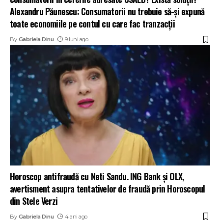
Alexandru Păunescu: Consumatorii nu trebuie să-și expună
toate economiile pe contul cu care fac tranzacții
By
Gabriela Dinu
9 luni ago
Horoscop antifraudă cu Neti Sandu. ING Bank și OLX,
avertisment asupra tentativelor de fraudă prin Horoscopul
din Stele Verzi
By
Gabriela Dinu
4 ani ago