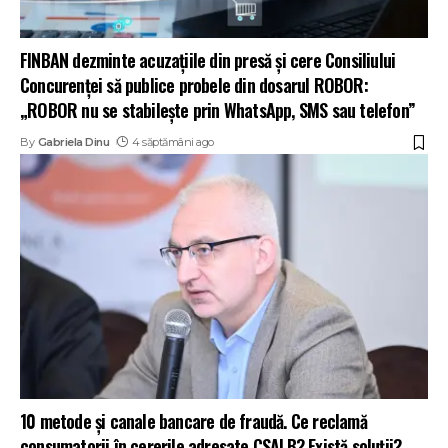
FINBAN dezminte acuzațiile din presă și cere Consiliului
Concurenței să publice probele din dosarul ROBOR:
„ROBOR nu se stabilește prin WhatsApp, SMS sau telefon”
By
Gabriela Dinu
4 săptămâni ago
10 metode și canale bancare de fraudă. Ce reclamă
consumatorii în cererile adresate CSALB? Există soluții?