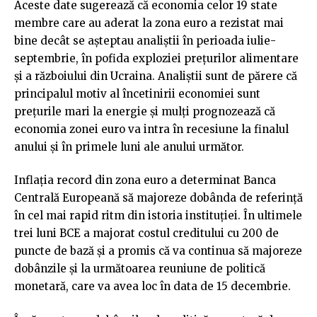
Aceste date sugerează că economia celor 19 state
membre care au aderat la zona euro a rezistat mai
bine decât se aşteptau analiştii în perioada iulie-
septembrie, în pofida exploziei preţurilor alimentare
şi a războiului din Ucraina. Analiştii sunt de părere că
principalul motiv al încetinirii economiei sunt
preţurile mari la energie şi mulţi prognozează că
economia zonei euro va intra în recesiune la finalul
anului şi în primele luni ale anului următor.
Inflaţia record din zona euro a determinat Banca
Centrală Europeană să majoreze dobânda de referinţă
în cel mai rapid ritm din istoria instituţiei. În ultimele
trei luni BCE a majorat costul creditului cu 200 de
puncte de bază şi a promis că va continua să majoreze
dobânzile şi la următoarea reuniune de politică
monetară, care va avea loc în data de 15 decembrie.