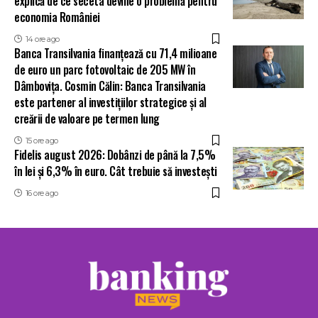
explică de ce seceta devine o problemă pentru
economia României
14 ore ago
Banca Transilvania finanțează cu 71,4 milioane
de euro un parc fotovoltaic de 205 MW în
Dâmbovița. Cosmin Călin: Banca Transilvania
este partener al investițiilor strategice și al
creării de valoare pe termen lung
15 ore ago
Fidelis august 2026: Dobânzi de până la 7,5%
în lei și 6,3% în euro. Cât trebuie să investești
16 ore ago