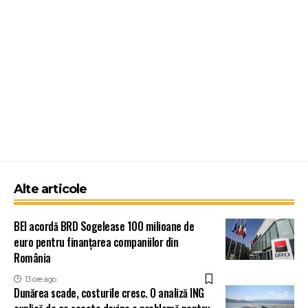
Alte articole
BEI acordă BRD Sogelease 100 milioane de
euro pentru finanțarea companiilor din
România
13 ore ago
Dunărea scade, costurile cresc. O analiză ING