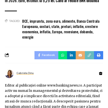
în 2026. Euro, estimat la 5,25 lei. Când ar reduce BNR dobânda
BCE
,
imprumtu
,
zona euro
,
alimente
,
Banca Centrala
TAGGED:
Europeana
,
costuri
,
state
,
preturi
,
inflatie
,
crestere
economica
,
inflatia
,
Europa
,
recesiune
,
dobanda
,
energie
Facebook
Gabriela Dinu
Editor al publicaţiei online www.bankingnews.ro. A participat
activ nu numai în managementul şi dezvoltarea proiectului, ci
a adoptat şi o implicare directă în activitatea editorială, fiind
atrasă de munca redacţională. A descoperit pasiunea pentru
jurnalism atunci când a făcut parte din echipa care a lansat