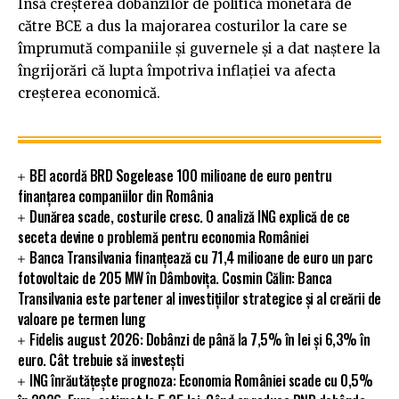
Însă creşterea dobânzilor de politică monetară de
către BCE a dus la majorarea costurilor la care se
împrumută companiile şi guvernele şi a dat naştere la
îngrijorări că lupta împotriva inflaţiei va afecta
creşterea economică.
BEI acordă BRD Sogelease 100 milioane de euro pentru
finanțarea companiilor din România
Dunărea scade, costurile cresc. O analiză ING explică de ce
seceta devine o problemă pentru economia României
Banca Transilvania finanțează cu 71,4 milioane de euro un parc
fotovoltaic de 205 MW în Dâmbovița. Cosmin Călin: Banca
Transilvania este partener al investițiilor strategice și al creării de
valoare pe termen lung
Fidelis august 2026: Dobânzi de până la 7,5% în lei și 6,3% în
euro. Cât trebuie să investești
ING înrăutățește prognoza: Economia României scade cu 0,5%