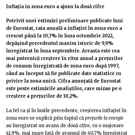
Inflația in zona euro a ajuns la două cifre
Potrivit unei estimări preliminare publicate luni
de Eurostat, rata anuală a inflaţiei în zona euro a
crescut până la 10,7% în luna octombrie 2022,
depăşind precedentul maxim istoric de 9,9%
înregistrat în luna septembrie. Aceasta este cea
mai puternică creştere în ritm anual a preţurilor
de consum înregistrată de zona euro după 1997,
când au început să fie publicate date statistice cu
privire la zona unică. Cifra anunţată de Eurostat
este peste estimările analiştilor, care mizau pe o
creştere a preţurilor de 10,2%.
La fel ca şi în lunile precedente, creşterea inflaţiei în
zona euro se explică prin faptul că
preţurile la energie
au înregistrat un avans de două cifre, cu o majorare
41,9%, mai mare faţă de avansul de 40,7% înregistrat