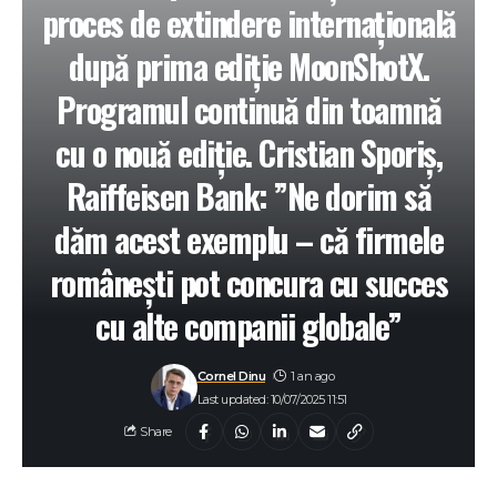
proces de extindere internațională
după prima ediție MoonShotX.
Programul continuă din toamnă
cu o nouă ediție. Cristian Sporiș,
Raiffeisen Bank: ”Ne dorim să
dăm acest exemplu – că firmele
românești pot concura cu succes
cu alte companii globale”
Cornel Dinu
1 an ago
Last updated: 10/07/2025 11:51
Share