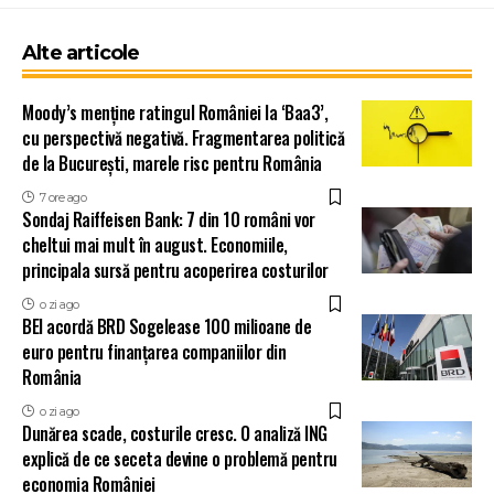
Alte articole
Moody’s menține ratingul României la ‘Baa3’,
cu perspectivă negativă. Fragmentarea politică
de la București, marele risc pentru România
7 ore ago
Sondaj Raiffeisen Bank: 7 din 10 români vor
cheltui mai mult în august. Economiile,
principala sursă pentru acoperirea costurilor
o zi ago
BEI acordă BRD Sogelease 100 milioane de
euro pentru finanțarea companiilor din
România
o zi ago
Dunărea scade, costurile cresc. O analiză ING
explică de ce seceta devine o problemă pentru
economia României