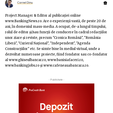
Cornel Dinu
Project Manager & Editor al publicaţiei online
www.BankingNews.ro. Are o experienţă vastă, de peste 20 de
ani, în domeniul mass-media. A ocupat, de-a lungul timpului,
rolul de editor şi/sau funcţii de conducere în cadrul redacţiilor
unor ziare şi reviste, precum "Cronica Română", "România
Liberă", "Curierul Naţional", "Independent", "Agenda
Construcţiilor" etc. Se simte bine în mediul virtual, unde a
dezvoltat numeroase proiecte, fiind fondator sau co-fondator
al www.ghiseulbancar.ro, www.banisiafaceri.ro,
www.bankingjobs.ro şi www.cafeneauabancara.ro.
- Publicitate -