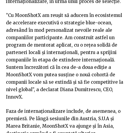
internaționalizare, în urma unui proces de selecție.
”Cu MoonShotX am reușit să aducem în ecosistemul
de accelerare executivă o strategie blue-ocean,
adresând în mod personalizat nevoile reale ale
companiilor participante. Am construit astfel un
program de mentorat aplicat, cu o rețea solidă de
parteneri locali și internaționali, pentru a sprijini
companiile în etapa de extindere internațională.
Suntem încrezători că în cea de-a doua ediție a
MoonShotX vom putea susține o nouă cohortă de
companii locale să se extindă și să fie competitive la
nivel global”, a declarat Diana Dumitrescu, CEO,
InnovX.
Faza de internaționalizare include, de asemenea, o
premieră. Pe lângă sesiunile din Austria, S.U.A și
Marea Britanie, MoonShotX va ajunge și în Asia,