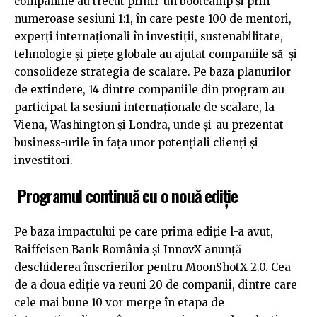
companiile au trecut printr-un bootcamp și prin
numeroase sesiuni 1:1, în care peste 100 de mentori,
experți internaționali în investiții, sustenabilitate,
tehnologie și piețe globale au ajutat companiile să-și
consolideze strategia de scalare. Pe baza planurilor
de extindere, 14 dintre companiile din program au
participat la sesiuni internaționale de scalare, la
Viena, Washington și Londra, unde și-au prezentat
business-urile în fața unor potențiali clienți și
investitori.
Programul continuă cu o nouă ediție
Pe baza impactului pe care prima ediție l-a avut,
Raiffeisen Bank România și InnovX anunță
deschiderea înscrierilor pentru MoonShotX 2.0. Cea
de a doua ediție va reuni 20 de companii, dintre care
cele mai bune 10 vor merge în etapa de