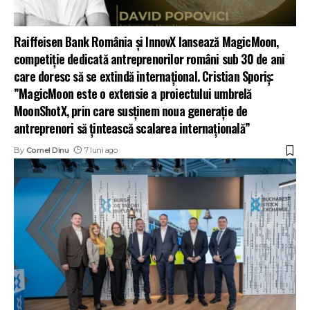
Raiffeisen Bank România și InnovX lansează MagicMoon,
competiție dedicată antreprenorilor români sub 30 de ani
care doresc să se extindă internațional. Cristian Sporiş:
”MagicMoon este o extensie a proiectului umbrelă
MoonShotX, prin care susținem noua generație de
antreprenori să țintească scalarea internațională”
By
Cornel Dinu
7 luni ago