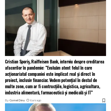
Cristian Sporiș, Raiffeisen Bank, interviu despre creditarea
afacerilor în pandemie: ”Evaluăm atent felul în care
acționariatul companiei este implicat real și direct în
proiect, inclusiv financiar. Vedem potențial în destul de
multe zone, cum ar fi contrucțiile, logistica, agricultura,
industria alimentară, farmaceutică și medicală și IT”
By
Cornel Dinu
6 ani ago