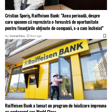
Cristian Sporiș, Raiffeisen Bank: ”Acea perioadă, despre
care spunem că reprezinta o fereastră de oportunitate
pentru finanțările obținute de companii, s-a cam încheiat”
By
Cornel Dinu
8 ani ago
Raiffeisen Bank a lansat un program de loializare impreuna
cu partenerul sau World Class