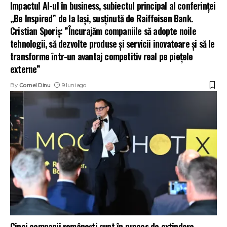
Impactul AI-ul în business, subiectul principal al conferinței
„Be Inspired” de la Iași, susținută de Raiffeisen Bank.
Cristian Sporiș: ”Încurajăm companiile să adopte noile
tehnologii, să dezvolte produse și servicii inovatoare și să le
transforme într-un avantaj competitiv real pe piețele
externe”
By
Cornel Dinu
9 luni ago
Cinci companii românești sunt în proces de extindere