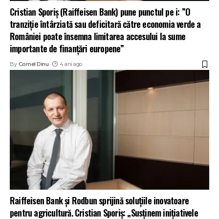
Cristian Sporiș (Raiffeisen Bank) pune punctul pe i: ”O
tranziție întârziată sau deficitară către economia verde a
României poate însemna limitarea accesului la sume
importante de finanțări europene”
By
Cornel Dinu
4 ani ago
Raiffeisen Bank și Rodbun sprijină soluțiile inovatoare
pentru agricultură. Cristian Sporiș: „Susținem inițiativele