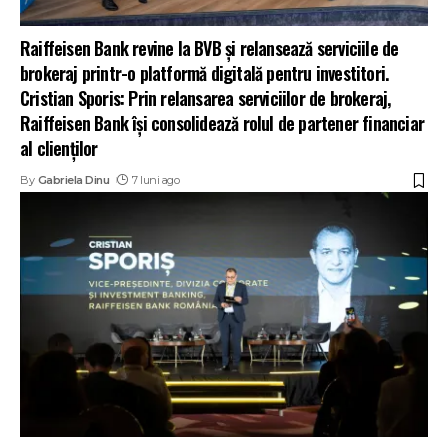
Raiffeisen Bank revine la BVB și relansează serviciile de
brokeraj printr-o platformă digitală pentru investitori.
Cristian Sporis: Prin relansarea serviciilor de brokeraj,
Raiffeisen Bank își consolidează rolul de partener financiar
al clienților
By
Gabriela Dinu
7 luni ago