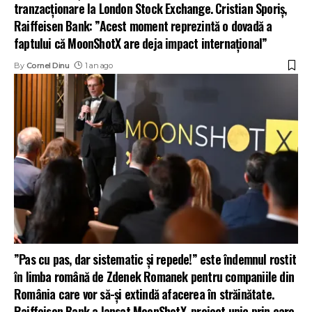
tranzacționare la London Stock Exchange. Cristian Sporiș,
Raiffeisen Bank: ”Acest moment reprezintă o dovadă a
faptului că MoonShotX are deja impact internațional”
By
Cornel Dinu
1 an ago
”Pas cu pas, dar sistematic și repede!” este îndemnul rostit
în limba română de Zdenek Romanek pentru companiile din
România care vor să-și extindă afacerea în străinătate.
Raiffeisen Bank a lansat MoonShotX, proiect unic prin care,