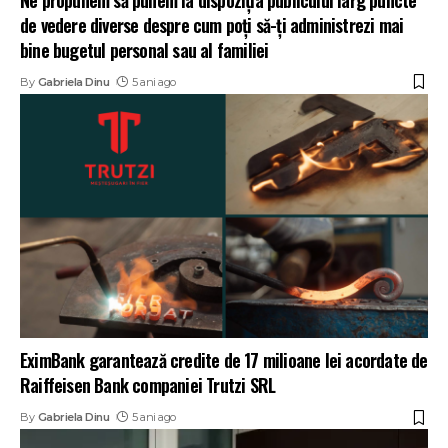
de vedere diverse despre cum poți să-ți administrezi mai
bine bugetul personal sau al familiei
By
Gabriela Dinu
5 ani ago
EximBank garantează credite de 17 milioane lei acordate de
Raiffeisen Bank companiei Trutzi SRL
By
Gabriela Dinu
5 ani ago