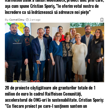
așa cum spune Cristian Sporiș, ”le oferim votul nostru de
încredere ca să îndrăznească să adreseze noi piețe”
By
Cornel Dinu
2 ani ago
20 de proiecte câștigătoare ale granturilor totale de 1
milion de euro în cadrul Raiffeisen Comunități,
acceleratorul de ONG-uri în sustenabilitate. Cristian Sporiș:
”Cu fiecare proiect pe care-l susținem suntem un