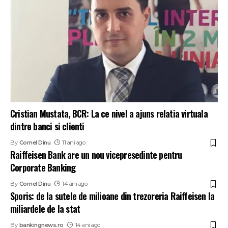
Cristian Mustata, BCR: La ce nivel a ajuns relatia virtuala
dintre banci si clienti
By
Cornel Dinu
11 ani ago
Raiffeisen Bank are un nou vicepresedinte pentru
Corporate Banking
By
Cornel Dinu
14 ani ago
Sporis: de la sutele de milioane din trezoreria Raiffeisen la
miliardele de la stat
By
bankingnews.ro
14 ani ago