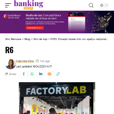
Stiri Bancare
>
Blog
>
Stiri de top
>
FOTO. Povești locale într-un spațiu național: Raiffeisen Bank lansează FactoryLab – un spațiu creativ cu peste 60 de antreprenori români prezenți în Promenada. Alexandra Arsene: Construim un ecosistem de business autohton foarte puternic
R6
Gabriela Dinu
1 an ago
Last updated: 16/04/2025 14:17
Share