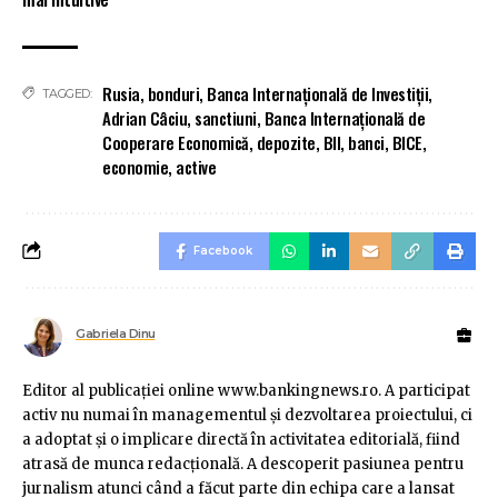
Rusia
,
bonduri
,
Banca Internațională de Investiții
,
TAGGED:
Adrian Câciu
,
sanctiuni
,
Banca Internaţională de
Cooperare Economică
,
depozite
,
BII
,
banci
,
BICE
,
economie
,
active
Facebook
Gabriela Dinu
Editor al publicaţiei online www.bankingnews.ro. A participat
activ nu numai în managementul şi dezvoltarea proiectului, ci
a adoptat şi o implicare directă în activitatea editorială, fiind
atrasă de munca redacţională. A descoperit pasiunea pentru
jurnalism atunci când a făcut parte din echipa care a lansat