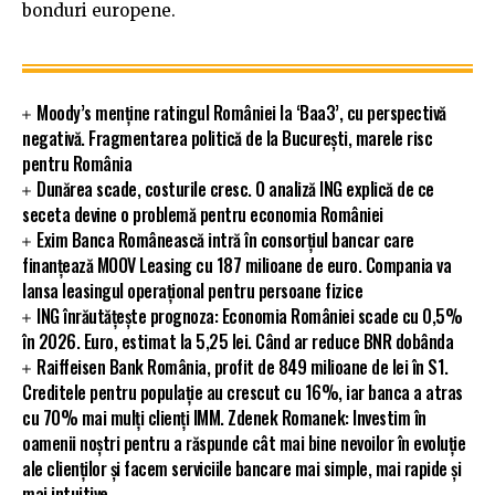
bonduri europene.
Moody’s menține ratingul României la ‘Baa3’, cu perspectivă
negativă. Fragmentarea politică de la București, marele risc
pentru România
Dunărea scade, costurile cresc. O analiză ING explică de ce
seceta devine o problemă pentru economia României
Exim Banca Românească intră în consorțiul bancar care
finanțează MOOV Leasing cu 187 milioane de euro. Compania va
lansa leasingul operațional pentru persoane fizice
ING înrăutățește prognoza: Economia României scade cu 0,5%
în 2026. Euro, estimat la 5,25 lei. Când ar reduce BNR dobânda
Raiffeisen Bank România, profit de 849 milioane de lei în S1.
Creditele pentru populație au crescut cu 16%, iar banca a atras
cu 70% mai mulți clienți IMM. Zdenek Romanek: Investim în
oamenii noștri pentru a răspunde cât mai bine nevoilor în evoluție
ale clienților și facem serviciile bancare mai simple, mai rapide și
mai intuitive