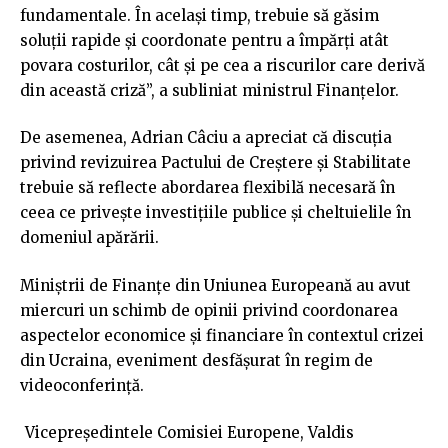
fundamentale. În acelaşi timp, trebuie să găsim
soluţii rapide şi coordonate pentru a împărţi atât
povara costurilor, cât şi pe cea a riscurilor care derivă
din această criză”, a subliniat ministrul Finanţelor.
De asemenea, Adrian Câciu a apreciat că discuţia
privind revizuirea Pactului de Creştere şi Stabilitate
trebuie să reflecte abordarea flexibilă necesară în
ceea ce priveşte investiţiile publice şi cheltuielile în
domeniul apărării.
Miniştrii de Finanţe din Uniunea Europeană au avut
miercuri un schimb de opinii privind coordonarea
aspectelor economice şi financiare în contextul crizei
din Ucraina, eveniment desfăşurat în regim de
videoconferinţă.
Vicepreşedintele Comisiei Europene, Valdis