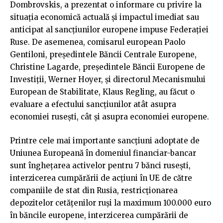
Dombrovskis, a prezentat o informare cu privire la
situaţia economică actuală şi impactul imediat sau
anticipat al sancţiunilor europene impuse Federaţiei
Ruse. De asemenea, comisarul european Paolo
Gentiloni, preşedintele Băncii Centrale Europene,
Christine Lagarde, preşedintele Băncii Europene de
Investiţii, Werner Hoyer, şi directorul Mecanismului
European de Stabilitate, Klaus Regling, au făcut o
evaluare a efectului sancţiunilor atât asupra
economiei ruseşti, cât şi asupra economiei europene.
Printre cele mai importante sancţiuni adoptate de
Uniunea Europeană în domeniul financiar-bancar
sunt îngheţarea activelor pentru 7 bănci ruseşti,
interzicerea cumpărării de acţiuni în UE de către
companiile de stat din Rusia, restricţionarea
depozitelor cetăţenilor ruşi la maximum 100.000 euro
în băncile europene, interzicerea cumpărării de