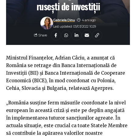
rusești de investiții
Gabriela Dinu
4 ani ago
Last updated: 03/03/2022 10:29
Share
Ministrul Finanţelor, Adrian Câciu, a anunțat că
România se retrage din Banca Internaţională de
Investiţii (BII) şi Banca Internaţională de Cooperare
Economică (BICE), în mod coordonat cu Polonia,
Cehia, Slovacia şi Bulgaria, relatează Agerpres.
„România susţine ferm măsurile coordonate la nivel
european în această criză şi este pe deplin angajată
în implementarea tuturor sancţiunilor agreate. În
actuala situaţie, este crucial ca toate Statele Membre
să contribuie la apărarea valorilor noastre