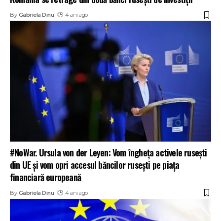
By
Gabriela Dinu
4 ani ago
#NoWar. Ursula von der Leyen: Vom îngheţa activele ruseşti
din UE şi vom opri accesul băncilor ruseşti pe piaţa
financiară europeană
By
Gabriela Dinu
4 ani ago