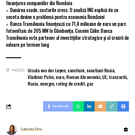
finanțarea companiilor din România
Dunărea scade, costurile cresc. O analiză ING explică de ce
seceta devine o problemă pentru economia României
Banca Transilvania finanțează cu 71,4 milioane de euro un parc
fotovoltaic de 205 MW în Dâmbovița. Cosmin Călin: Banca
Transilvania este partener al investițiilor strategice și al creării de
valoare pe termen lung
Ursula von der Leyen
,
sanctiuni
,
sanctiuni Rusia
,
TAGGED:
Vladimir Putin
,
euro
,
Roman Abramovici
,
UE
,
tranzactii
,
Rusia
,
energie
,
rating de credit
,
gaz
Facebook
Gabriela Dinu