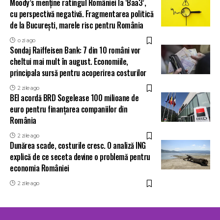
Moody’s menține ratingul României la ‘Baa3’,
cu perspectivă negativă. Fragmentarea politică
de la București, marele risc pentru România
o zi ago
Sondaj Raiffeisen Bank: 7 din 10 români vor
cheltui mai mult în august. Economiile,
principala sursă pentru acoperirea costurilor
2 zile ago
BEI acordă BRD Sogelease 100 milioane de
euro pentru finanțarea companiilor din
România
2 zile ago
Dunărea scade, costurile cresc. O analiză ING
explică de ce seceta devine o problemă pentru
economia României
2 zile ago