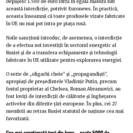
depășesc 1.500 de euro intră în egală măsură sub
această interdicție, potrivit Euronews. În practică,
aceasta înseamnă că toate produsele vizate fabricate
în UE nu mai pot intra pe piața rusă.
Noile sancțiuni introduc, de asemenea, o interdicție
de a efectua noi investiții în sectorul energetic al
Rusiei și de a transfera echipamente și tehnologii
fabricate în UE utilizate pentru explorarea energiei.
O serie de „oligarhi cheie” și „propagandiști”,
apropiați de președintele Vladimir Putin, precum
fostul proprietar al Chelsea, Roman Abramovici, au
fost loviți de interdicții de călătorie și înghețarea
activelor din diferite țări europene. În plus, cei 27
membrii au retras Rusiei statutul de națiune cea mai
favorizată.
Cea mai sancționată țară din lume – peste 5000 de