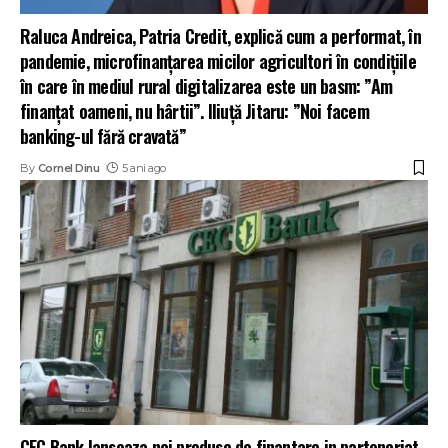
Raluca Andreica, Patria Credit, explică cum a performat, în
pandemie, microfinanțarea micilor agricultori în condițiile
în care în mediul rural digitalizarea este un basm: ”Am
finanțat oameni, nu hârtii”. Iliuță Jitaru: ”Noi facem
banking-ul fără cravată”
By
Cornel Dinu
5 ani ago
CEC Bank lanseaza noi produse de finantare in parteneriat