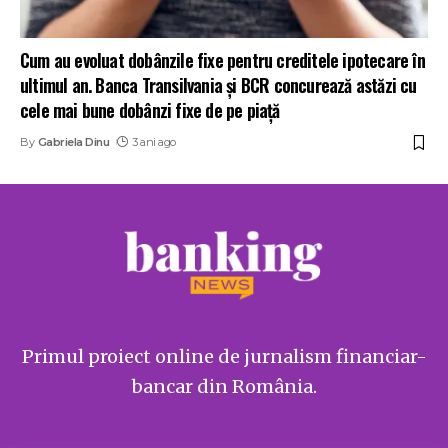
Cum au evoluat dobânzile fixe pentru creditele ipotecare în
ultimul an. Banca Transilvania și BCR concurează astăzi cu
cele mai bune dobânzi fixe de pe piață
By
Gabriela Dinu
3 ani ago
Primul proiect online de jurnalism financiar-
bancar din România.