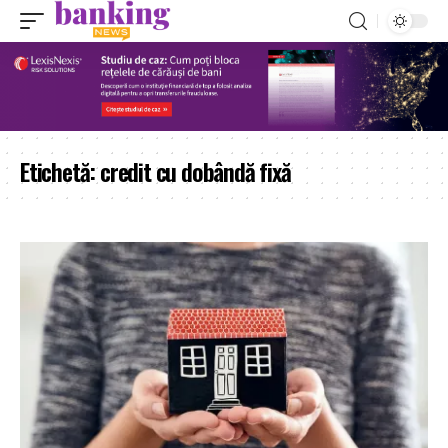
Etichetă:
credit cu dobândă fixă