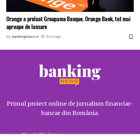
Orange a preluat Groupama Banque. Orange Bank, tot mai
aproape de lansare
By
bankingnews.ro
10 ani ago
Primul proiect online de jurnalism financiar-
bancar din România.
Ne găsiți și pe