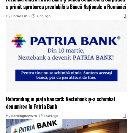
a primit aprobarea prealabilă a Băncii Naționale a României
By
Cornel Dinu
10 ani ago
Rebranding in piaţa bancară: Nextebank şi-a schimbat
denumirea în Patria Bank
By
bankingnews.ro
10 ani ago