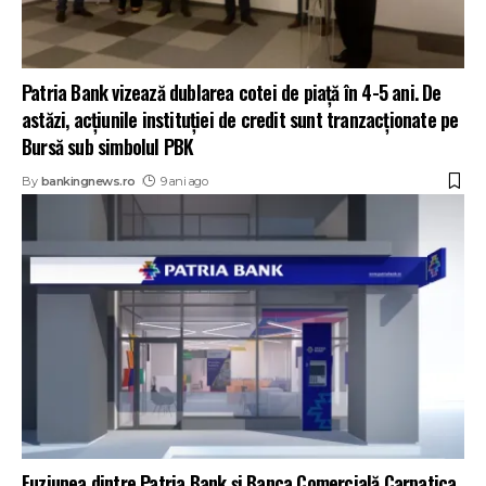
Patria Bank vizează dublarea cotei de piață în 4-5 ani. De
astăzi, acțiunile instituției de credit sunt tranzacționate pe
Bursă sub simbolul PBK
By
bankingnews.ro
9 ani ago
Fuziunea dintre Patria Bank și Banca Comercială Carpatica