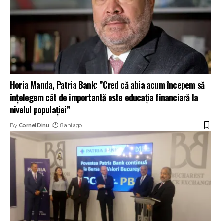
Horia Manda, Patria Bank: ”Cred că abia acum începem să
înţelegem cât de importantă este educaţia financiară la
nivelul populaţiei”
By
Cornel Dinu
8 ani ago