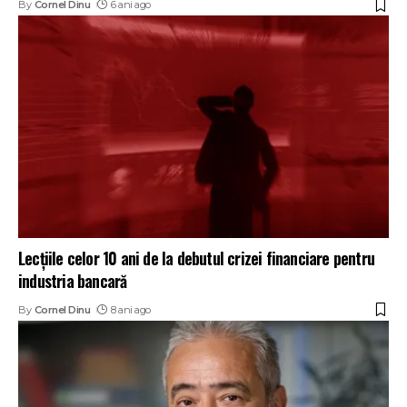
By
Cornel Dinu
6 ani ago
Lecțiile celor 10 ani de la debutul crizei financiare pentru
industria bancară
By
Cornel Dinu
8 ani ago