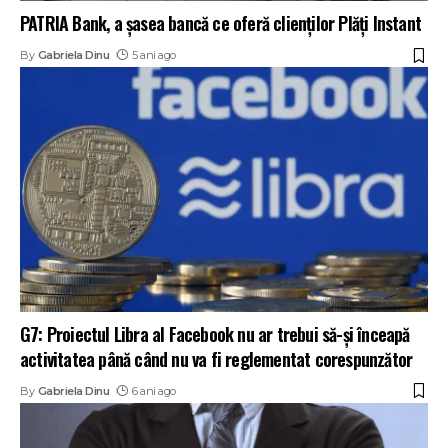
PATRIA Bank, a șasea bancă ce oferă clienților Plăți Instant
By
Gabriela Dinu
5 ani ago
G7: Proiectul Libra al Facebook nu ar trebui să-şi înceapă
activitatea până când nu va fi reglementat corespunzător
By
Gabriela Dinu
6 ani ago