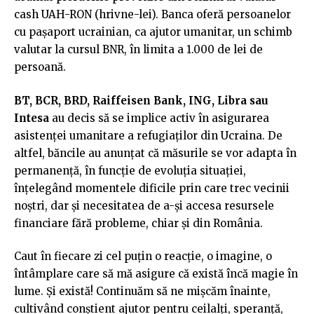
cash UAH-RON (hrivne-lei). Banca oferă persoanelor
cu pașaport ucrainian, ca ajutor umanitar, un schimb
valutar la cursul BNR, în limita a 1.000 de lei de
persoană.
BT, BCR, BRD, Raiffeisen Bank, ING, Libra sau
Intesa
au decis să se implice activ în asigurarea
asistenței umanitare a refugiaților din Ucraina. De
altfel, băncile au anunțat că măsurile se vor adapta în
permanență, în funcție de evoluția situației,
înțelegând momentele dificile prin care trec vecinii
noștri, dar și necesitatea de a-și accesa resursele
financiare fără probleme, chiar și din România.
Caut în fiecare zi cel puțin o reacție, o imagine, o
întâmplare care să mă asigure că există încă magie în
lume. Și există! Continuăm să ne mișcăm înainte,
cultivând conștient ajutor pentru ceilalți, speranță,