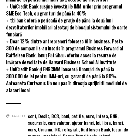
UniCredit Bank susține investițiile IMM-urilor prin programul
SME Eco-Tech, cu granturi de până la 40%
tbi bank oferă o perioadă de grație de până la două luni
dezvoltatorilor imobiliari afectați de blocajul sistemului de carte
funciară
Doar 12% dintre antreprenori folosesc AI în business. Peste
300 de companii s-au înscris în programul Business Forward al
Raiffeisen Bank. Ionuț Pătrăhău: oferim acces la resurse de
învățare dezvoltate de Harvard Business School AI Institute
UniCredit Bank și FNGCIMM lansează finanțări de până la
300.000 de lei pentru IMM-uri, cu garanții de până la 80%.
Antoaneta Curteanu: Un nou pas în direcția sprijinirii mediului de
afaceri local
cont
,
Declic
,
BCR
,
bani
,
petitie
,
euro
,
Intesa
,
BNR
,
TAGGED:
sucursale
,
curs valutar
,
ajutor banci
,
lei
,
libra
,
banci
,
curs
,
Ucraina
,
ING
,
refugiati
,
Raiffeisen Bank
,
locuri de