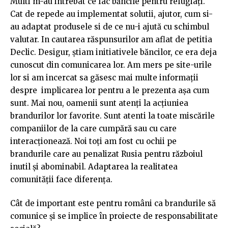
Multi m-au intrebat ce fac băncile pentru refugiați.
Cat de repede au implementat solutii, ajutor, cum si-
au adaptat produsele si de ce nu-i ajută cu schimbul
valutar. In cautarea răspunsurilor am aflat de petitia
Declic. Desigur, știam initiativele băncilor, ce era deja
cunoscut din comunicarea lor. Am mers pe site-urile
lor si am incercat sa găsesc mai multe informații
despre implicarea lor pentru a le prezenta așa cum
sunt. Mai nou, oamenii sunt atenți la acțiuniea
brandurilor lor favorite. Sunt atenti la toate miscările
companiilor de la care cumpără sau cu care
interacționează. Noi toți am fost cu ochii pe
brandurile care au penalizat Rusia pentru războiul
inutil și abominabil. Adaptarea la realitatea
comunității face diferența.
Cât de important este pentru români ca brandurile să
comunice și se implice în proiecte de responsabilitate