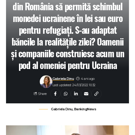
din România să permită schimbul
monedei ucrainene în lei sau euro
pentru refugiați. S-au adaptat
băncile la realitățile zilei? Oamenii
și companiile construiesc acum un
pod al omeniei pentru Ucraina
Gabriela Dinu
4 ani ago
Last updated: 24/03/2022 10:32
Share
Gabriela Dinu, BankingNews