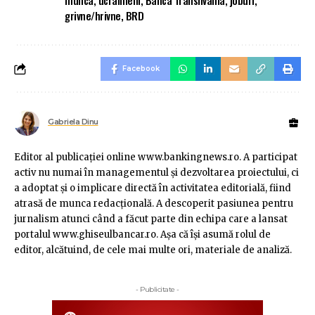
munca
,
ucrainieni
,
Banca Transilvania
,
joburi
,
grivne/hrivne
,
BRD
Facebook
Gabriela Dinu
Editor al publicaţiei online www.bankingnews.ro. A participat
activ nu numai în managementul şi dezvoltarea proiectului, ci
a adoptat şi o implicare directă în activitatea editorială, fiind
atrasă de munca redacţională. A descoperit pasiunea pentru
jurnalism atunci când a făcut parte din echipa care a lansat
portalul www.ghiseulbancar.ro. Așa că îşi asumă rolul de
editor, alcătuind, de cele mai multe ori, materiale de analiză.
- Publicitate -