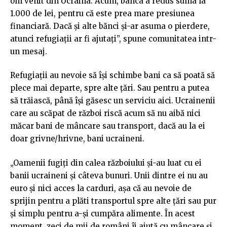
om venit din Ucraina. Acum, banca a redus suma la
1.000 de lei, pentru că este prea mare presiunea
financiară. Dacă și alte bănci și-ar asuma o pierdere,
atunci refugiații ar fi ajutați”, spune comunitatea intr-
un mesaj.
Refugiații au nevoie să își schimbe bani ca să poată să
plece mai departe, spre alte țări. Sau pentru a putea
să trăiască, până își găsesc un serviciu aici. Ucrainenii
care au scăpat de război riscă acum să nu aibă nici
măcar bani de mâncare sau transport, dacă au la ei
doar grivne/hrivne, bani ucraineni.
„Oamenii fugiți din calea războiului și-au luat cu ei
banii ucraineni și câteva bunuri. Unii dintre ei nu au
euro și nici acces la carduri, așa că au nevoie de
sprijin pentru a plăti transportul spre alte țări sau pur
și simplu pentru a-și cumpăra alimente. În acest
moment, zeci de mii de români îi ajută cu mâncare și