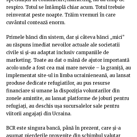
respiro. Totul se întâmplă chiar acum. Totul trebuie
reinventat peste noapte. Trăim vremuri în care
cuvântul contează enorm.
Primele bănci din sistem, dar și câteva bănci „mici”
au răspuns imediat nevoilor actuale ale societatii
civile si și-au adaptat inclusiv campaniile de
marketing. Toate au dat o mână de ajutor importantă
acolo unde a fost cea mai mare nevoie – la graniță, au
implementat site-ul in limba ucrainieneană, au lansat
produse dedicate refugiatilor, au pus resurse
financiare si umane la dispoziția voluntarilor din
zonele amintite, au lansat platforme de joburi pentru
refugiați, au deschis ușa sucursalelor sale pentru
viitorii angajați din Ucraina.
BCR este singura bancă, până în prezent, care și-a
asumat pierderile provenite din schimbul valutar