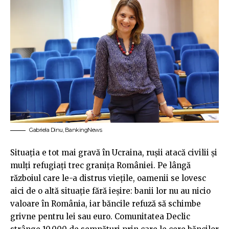
Gabriela Dinu, BankingNews
Situația e tot mai gravă în Ucraina, rușii atacă civilii și
mulți refugiați trec granița României. Pe lângă
războiul care le-a distrus viețile, oamenii se lovesc
aici de o altă situație fără ieșire: banii lor nu au nicio
valoare în România, iar băncile refuză să schimbe
grivne pentru lei sau euro. Comunitatea Declic