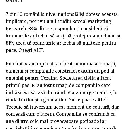
socială?
7 din 10 români la nivel națională își doresc această
implicare, potrivit unui studiu Reveal Marketing
Research. 83% dintre respondenți consideră că
brandurile ar trebui să susțină protejarea mediului și
81% cred că brandurile ar trebui să militeze pentru
pace. Citești AICI.
Românii s-au implicat, au făcut numeroase donații,
oamenii și companiile construiesc acum un pod al
omeniei pentru Ucraina. Societatea civila a făcut
primul pas. Ei au fost urmați de companiile care
îndrăznesc să iasă din rând. Viața merge inainte, în
ciuda fricilor și a greutăților. Nu se poate altfel.
Trebuie să traversam acest moment de cotitură, dar
contează cum o facem. Companiile se confruntă cu
una dintre cele mai provocatoare perioade iar
specialiștii în comunicare/marketing nu au timp de