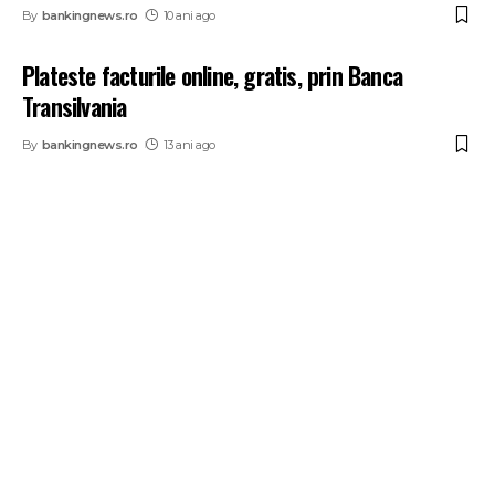
By
bankingnews.ro
10 ani ago
Plateste facturile online, gratis, prin Banca
Transilvania
By
bankingnews.ro
13 ani ago