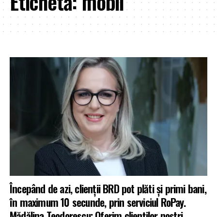
Etichetă:
mobil
Începând de azi, clienții BRD pot plăti și primi bani,
în maximum 10 secunde, prin serviciul RoPay.
Mădălina Teodorescu: Oferim clienților noștri