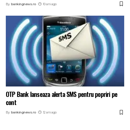
By
bankingnews.ro
10 ani ago
OTP Bank lanseaza alerta SMS pentru popriri pe
cont
By
bankingnews.ro
12 ani ago