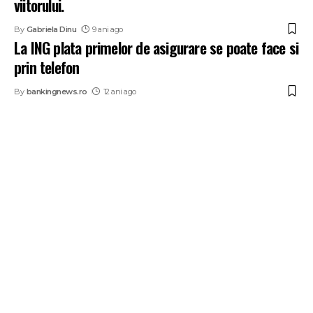
viitorului.
By
Gabriela Dinu
9 ani ago
La ING plata primelor de asigurare se poate face si
prin telefon
By
bankingnews.ro
12 ani ago